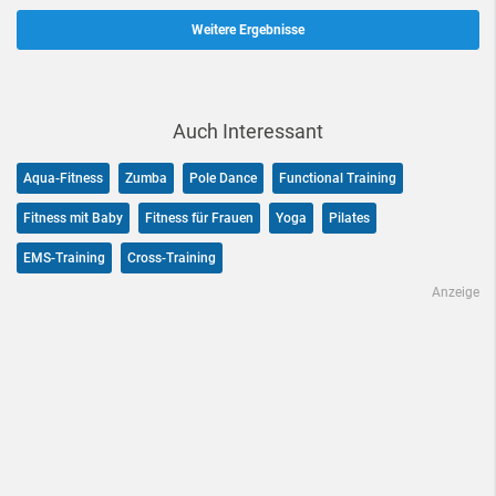
Weitere Ergebnisse
Auch Interessant
Aqua-Fitness
Zumba
Pole Dance
Functional Training
Fitness mit Baby
Fitness für Frauen
Yoga
Pilates
EMS-Training
Cross-Training
Anzeige