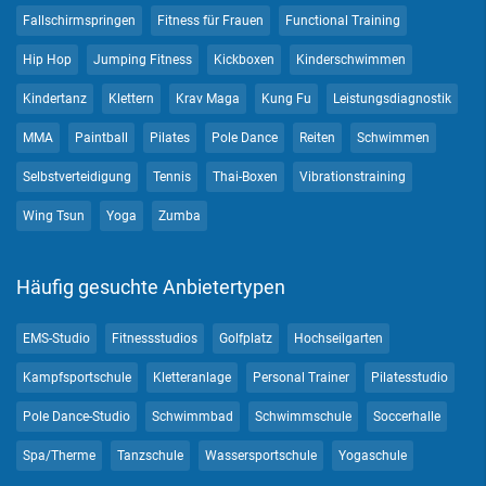
Fallschirmspringen
Fitness für Frauen
Functional Training
Hip Hop
Jumping Fitness
Kickboxen
Kinderschwimmen
Kindertanz
Klettern
Krav Maga
Kung Fu
Leistungsdiagnostik
MMA
Paintball
Pilates
Pole Dance
Reiten
Schwimmen
Selbstverteidigung
Tennis
Thai-Boxen
Vibrationstraining
Wing Tsun
Yoga
Zumba
Häufig gesuchte Anbietertypen
EMS-Studio
Fitnessstudios
Golfplatz
Hochseilgarten
Kampfsportschule
Kletteranlage
Personal Trainer
Pilatesstudio
Pole Dance-Studio
Schwimmbad
Schwimmschule
Soccerhalle
Spa/Therme
Tanzschule
Wassersportschule
Yogaschule