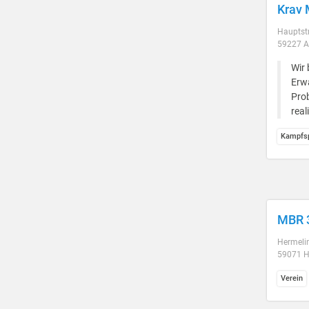
Krav 
Hauptst
59227 A
Wir 
Erwa
Prob
real
Kampfsp
MBR 3
Hermeli
59071 
Verein