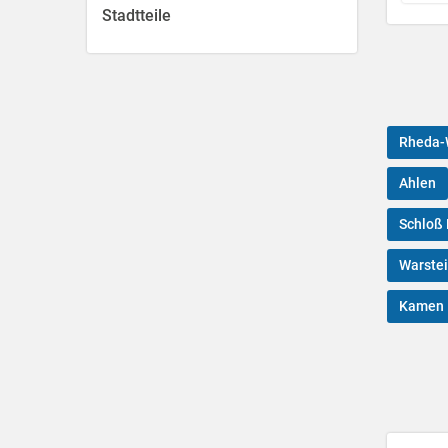
Stadtteile
Rheda-
Ahlen
Schloß 
Warste
Kamen