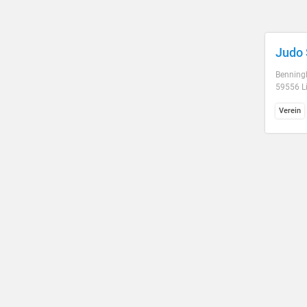
Judo 
Benningh
59556 L
Verein