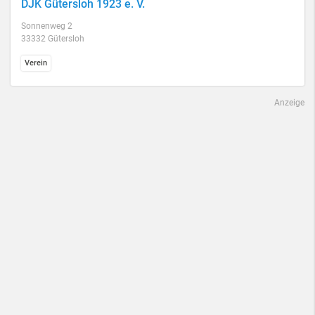
DJK Gütersloh 1923 e. V.
Sonnenweg 2
33332 Gütersloh
Verein
Anzeige