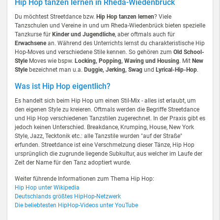
Hip Hop tanzen lernen in Rheda-Wiedenbrück
Du möchtest Streetdance bzw.
Hip Hop tanzen lernen
? Viele
Tanzschulen und Vereine in und um Rheda-Wiedenbrück bieten spezielle
Tanzkurse für
Kinder und Jugendliche
, aber oftmals auch für
Erwachsene
an. Während des Unterrichts lernst du charakteristische Hip
Hop-Moves und verschiedene Stile kennen. So gehören zum
Old School-
Style
Moves wie bspw.
Locking, Popping, Waving und Housing
. Mit
New
Style
bezeichnet man u.a.
Duggie, Jerking, Swag
und
Lyrical-Hip-Hop
.
Was ist Hip Hop eigentlich?
Es handelt sich beim Hip Hop um einen Stil-Mix - alles ist erlaubt, um
den eigenen Style zu kreieren. Oftmals werden die Begriffe Streetdance
und Hip Hop verschiedenen Tanzstilen zugerechnet. In der Praxis gibt es
jedoch keinen Unterschied. Breakdance, Krumping, House, New York
Style, Jazz, Tecktonik etc.: alle Tanzstile wurden "auf der Straße"
erfunden. Streetdance ist eine Verschmelzung dieser Tänze, Hip Hop
ursprünglich die zugrunde liegende Subkultur, aus welcher im Laufe der
Zeit der Name für den Tanz adoptiert wurde.
Weiter führende Informationen zum Thema Hip Hop:
Hip Hop unter Wikipedia
Deutschlands größtes HipHop-Netzwerk
Die beliebtesten HipHop-Videos unter YouTube