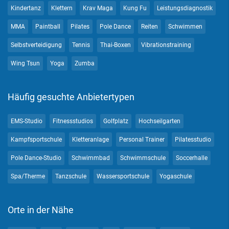
Kindertanz
Klettern
Krav Maga
Kung Fu
Leistungsdiagnostik
MMA
Paintball
Pilates
Pole Dance
Reiten
Schwimmen
Selbstverteidigung
Tennis
Thai-Boxen
Vibrationstraining
Wing Tsun
Yoga
Zumba
Häufig gesuchte Anbietertypen
EMS-Studio
Fitnessstudios
Golfplatz
Hochseilgarten
Kampfsportschule
Kletteranlage
Personal Trainer
Pilatesstudio
Pole Dance-Studio
Schwimmbad
Schwimmschule
Soccerhalle
Spa/Therme
Tanzschule
Wassersportschule
Yogaschule
Orte in der Nähe