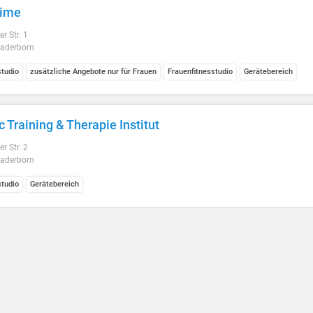
time
r Str. 1
aderborn
studio
zusätzliche Angebote nur für Frauen
Frauenfitnesstudio
Gerätebereich
c Training & Therapie Institut
r Str. 2
aderborn
studio
Gerätebereich