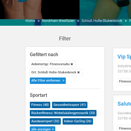
Home
Nordrhein-Westfalen
Schloß Holte-Stukenbrock
F
Filter
Gefiltert nach
Vip S
Anbietertyp: Fitnessstudio
Industrie
33758 S
Ort: Schloß Holte-Stukenbrock
Alle Filter entfernen
Fitness
Sportart
Salut
Fitness (48)
Gesundheitssport (41)
Rückenfitness/ Wirbelsäulengymnastik (33)
Gausek
33790 H
Ausdauersport (32)
Indoor-Cycling (26)
Fitness
alle anzeigen