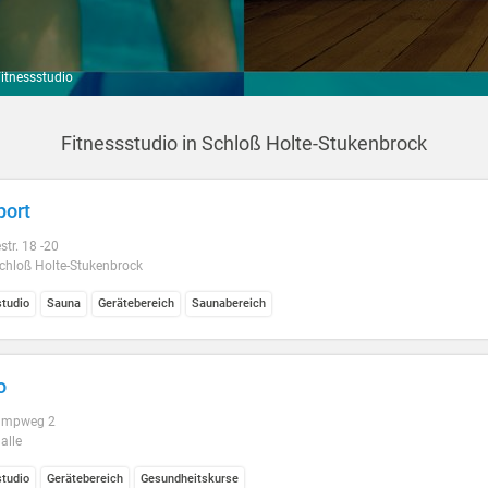
itnessstudio
Fitnessstudio in Schloß Holte-Stukenbrock
port
str. 18 -20
chloß Holte-Stukenbrock
studio
Sauna
Gerätebereich
Saunabereich
o
ampweg 2
alle
studio
Gerätebereich
Gesundheitskurse