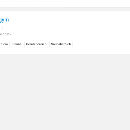
 gym
g 3
elbrück
studio
Sauna
Gerätebereich
Saunabereich