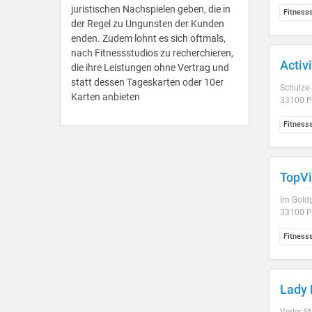
juristischen Nachspielen geben, die in
Fitness
der Regel zu Ungunsten der Kunden
enden. Zudem lohnt es sich oftmals,
nach Fitnessstudios zu recherchieren,
Activ
die ihre Leistungen ohne Vertrag und
statt dessen Tageskarten oder 10er
Schulze-
Karten anbieten
33100 P
Fitness
TopVi
Im Gold
33100 P
Fitness
Lady 