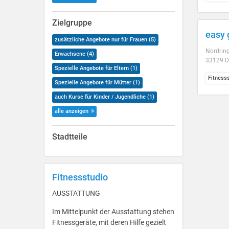
Zielgruppe
easy
zusätzliche Angebote nur für Frauen (5)
Nordrin
Erwachsene (4)
33129 D
Spezielle Angebote für Eltern (1)
Fitness
Spezielle Angebote für Mütter (1)
auch Kurse für Kinder / Jugendliche (1)
alle anzeigen
Stadtteile
Fitnessstudio
AUSSTATTUNG
Im Mittelpunkt der Ausstattung stehen
Fitnessgeräte, mit deren Hilfe gezielt