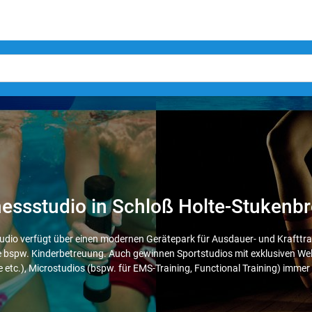
nessstudio in Schloß Holte-Stukenb
tudio verfügt über einen modernen Gerätepark für Ausdauer- und Krafttra
e bspw. Kinderbetreuung. Auch gewinnen Sportstudios mit exklusiven Wel
tc.), Microstudios (bspw. für EMS-Training, Functional Training) imme