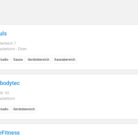
uls
enteich 7
aderborn - Elsen
studio
Sauna
Gerätebereich
Saunabereich
bodytec
tr. 92
aderborn
studio
Gerätebereich
eFitness