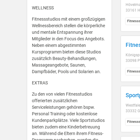
Hövelma
WELLNESS
33161 H
Fitnessstudios mit einem großzügigen
Fitness
Wellnessbereich stellen die körperliche
und mentale Entspannung ihrer
Mitglieder in den Focus des Angebots.
Fitne
Neben einem abgestimmten
Kursprogramm bieten diese Studios
Königsp
zusätzlich Beauty-Behandlungen,
33098 P
Massageangebote, Saunen,
Dampfbäder, Pools und Solarien an.
Fitness
EXTRAS
Zu den von vielen Fitnesstudios
Sport
offerierten zusätzlichen
Westfal
Serviceleistungen gehören bspw.
33332 G
Personal Training oder kostenlose
Kundenparkplätze. Viele Sportstudios
Fitness
bieten zudem eine Kinderbetreuung
an. Während die Eltern ihrem Fitness-