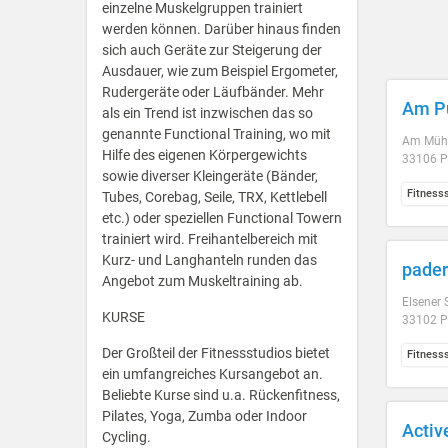
einzelne Muskelgruppen trainiert
werden können. Darüber hinaus finden
sich auch Geräte zur Steigerung der
Ausdauer, wie zum Beispiel Ergometer,
Rudergeräte oder Läufbänder. Mehr
Am P
als ein Trend ist inzwischen das so
genannte Functional Training, wo mit
Am Mühl
Hilfe des eigenen Körpergewichts
33106 P
sowie diverser Kleingeräte (Bänder,
Fitness
Tubes, Corebag, Seile, TRX, Kettlebell
etc.) oder speziellen Functional Towern
trainiert wird. Freihantelbereich mit
Kurz- und Langhanteln runden das
pader
Angebot zum Muskeltraining ab.
Elsener S
KURSE
33102 P
Der Großteil der Fitnessstudios bietet
Fitness
ein umfangreiches Kursangebot an.
Beliebte Kurse sind u.a. Rückenfitness,
Pilates, Yoga, Zumba oder Indoor
Activ
Cycling.