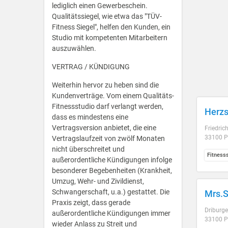
lediglich einen Gewerbeschein.
Qualitätssiegel, wie etwa das "TÜV-
Fitness Siegel", helfen den Kunden, ein
Studio mit kompetenten Mitarbeitern
auszuwählen.
VERTRAG / KÜNDIGUNG
Weiterhin hervor zu heben sind die
Kundenverträge. Vom einem Qualitäts-
Fitnessstudio darf verlangt werden,
Herzs
dass es mindestens eine
Vertragsversion anbietet, die eine
Friedrich
33100 P
Vertragslaufzeit von zwölf Monaten
nicht überschreitet und
Fitness
außerordentliche Kündigungen infolge
besonderer Begebenheiten (Krankheit,
Umzug, Wehr- und Zivildienst,
Schwangerschaft, u.a.) gestattet. Die
Mrs.S
Praxis zeigt, dass gerade
Driburge
außerordentliche Kündigungen immer
33100 P
wieder Anlass zu Streit und