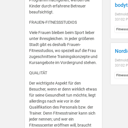
Programm nachgehen, werden die
body
Kinder durch erfahrene Betreuer
beaufsichtigt.
Detmolde
33102 P
FRAUEN-FITNESSSTUDIOS
Fitness
Viele Frauen bleiben beim Sport lieber
unter ihresgleichen. In jeder größeren
Stadt gibt es deshalb Frauen-
Nordi
Fitnesstudios, wo speziell auf die Frau
zugeschnittene Trainingskonzepte und
Detmolde
Kursangebote im Vordergrund stehen.
33102 P
QUALITÄT
Fitness
Der wichtigste Aspekt für den
Besucher, wenn er denn wirklich etwas
für seine Gesundheit tun möchte, liegt
allerdings nach wie vor in der
Qualifikation des Personals bzw. der
Trainer. Denn Fitnesstrainer kann sich
jeder nennen; und wer ein
Fitnesscenter eröffnen will, braucht