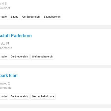
rkt 5
övelhof
studio
Sauna
Gerätebereich
Saunabereich
ssloft Paderborn
latz 15
aderborn
studio
Gerätebereich
Wellnessbereich
park Elan
enweg 2
ütersloh
studio
Gerätebereich
Gesundheitskurse