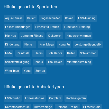
Häufig gesuchte Sportarten
Aqua-Fitness
Ballett
Bogenschießen
Boxen
EMS-Training
Fallschirmspringen
Fitness für Frauen
Functional Training
Hip Hop
Jumping Fitness
Kickboxen
Kinderschwimmen
Kindertanz
Klettern
Krav Maga
Kung Fu
Leistungsdiagnostik
MMA
Paintball
Pilates
Pole Dance
Reiten
Schwimmen
Selbstverteidigung
Tennis
Thai-Boxen
Vibrationstraining
Wing Tsun
Yoga
Zumba
Häufig gesuchte Anbietertypen
EMS-Studio
Fitnessstudios
Golfplatz
Hochseilgarten
Kampfsportschule
Kletteranlage
Personal Trainer
Pilatesstudio