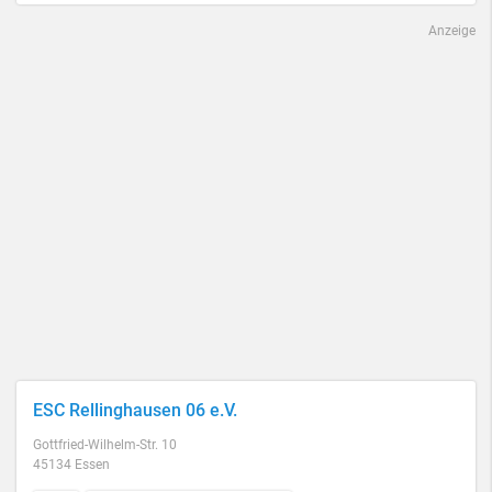
Anzeige
ESC Rellinghausen 06 e.V.
Gottfried-Wilhelm-Str. 10
45134 Essen