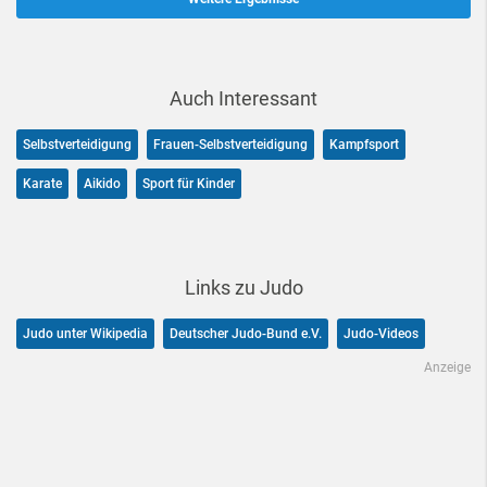
Auch Interessant
Selbstverteidigung
Frauen-Selbstverteidigung
Kampfsport
Karate
Aikido
Sport für Kinder
Links zu Judo
Judo unter Wikipedia
Deutscher Judo-Bund e.V.
Judo-Videos
Anzeige