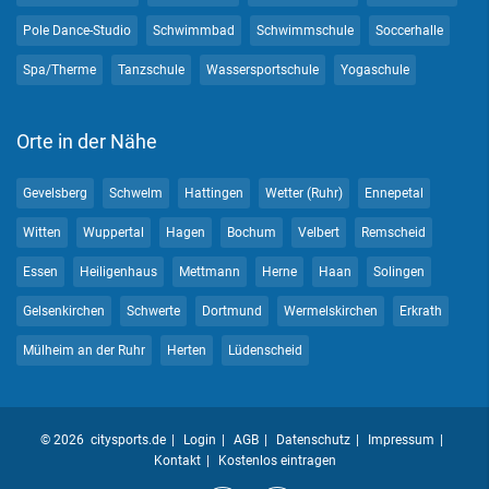
Pole Dance-Studio
Schwimmbad
Schwimmschule
Soccerhalle
Spa/Therme
Tanzschule
Wassersportschule
Yogaschule
Orte in der Nähe
Gevelsberg
Schwelm
Hattingen
Wetter (Ruhr)
Ennepetal
Witten
Wuppertal
Hagen
Bochum
Velbert
Remscheid
Essen
Heiligenhaus
Mettmann
Herne
Haan
Solingen
Gelsenkirchen
Schwerte
Dortmund
Wermelskirchen
Erkrath
Mülheim an der Ruhr
Herten
Lüdenscheid
© 2026 citysports.de
Login
AGB
Datenschutz
Impressum
Kontakt
Kostenlos eintragen