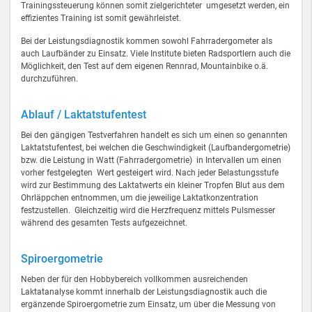
Trainingssteuerung können somit zielgerichteter umgesetzt werden, ein
effizientes Training ist somit gewährleistet.
Bei der Leistungsdiagnostik kommen sowohl Fahrradergometer als
auch Laufbänder zu Einsatz. Viele Institute bieten Radsportlern auch die
Möglichkeit, den Test auf dem eigenen Rennrad, Mountainbike o.ä.
durchzuführen.
Ablauf / Laktatstufentest
Bei den gängigen Testverfahren handelt es sich um einen so genannten
Laktatstufentest, bei welchen die Geschwindigkeit (Laufbandergometrie)
bzw. die Leistung in Watt (Fahrradergometrie) in Intervallen um einen
vorher festgelegten Wert gesteigert wird. Nach jeder Belastungsstufe
wird zur Bestimmung des Laktatwerts ein kleiner Tropfen Blut aus dem
Ohrläppchen entnommen, um die jeweilige Laktatkonzentration
festzustellen. Gleichzeitig wird die Herzfrequenz mittels Pulsmesser
während des gesamten Tests aufgezeichnet.
Spiroergometrie
Neben der für den Hobbybereich vollkommen ausreichenden
Laktatanalyse kommt innerhalb der Leistungsdiagnostik auch die
ergänzende Spiroergometrie zum Einsatz, um über die Messung von