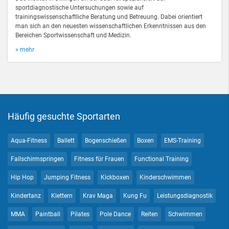
sportdiagnostische Untersuchungen sowie auf
trainingswissenschaftliche Beratung und Betreuung. Dabei orientiert
man sich an den neuesten wissenschaftlichen Erkenntnissen aus den
Bereichen Sportwissenschaft und Medizin.
» mehr
Häufig gesuchte Sportarten
Aqua-Fitness
Ballett
Bogenschießen
Boxen
EMS-Training
Fallschirmspringen
Fitness für Frauen
Functional Training
Hip Hop
Jumping Fitness
Kickboxen
Kinderschwimmen
Kindertanz
Klettern
Krav Maga
Kung Fu
Leistungsdiagnostik
MMA
Paintball
Pilates
Pole Dance
Reiten
Schwimmen