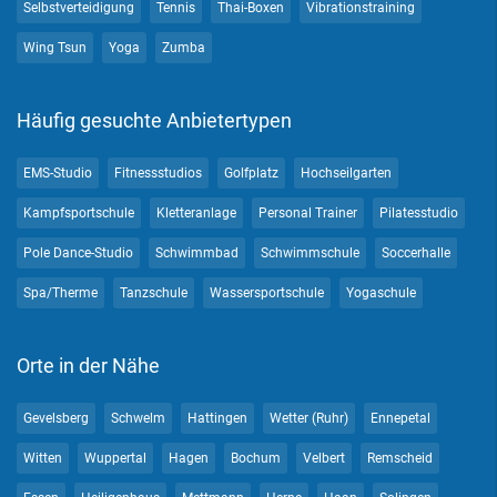
Selbstverteidigung
Tennis
Thai-Boxen
Vibrationstraining
Wing Tsun
Yoga
Zumba
Häufig gesuchte Anbietertypen
EMS-Studio
Fitnessstudios
Golfplatz
Hochseilgarten
Kampfsportschule
Kletteranlage
Personal Trainer
Pilatesstudio
Pole Dance-Studio
Schwimmbad
Schwimmschule
Soccerhalle
Spa/Therme
Tanzschule
Wassersportschule
Yogaschule
Orte in der Nähe
Gevelsberg
Schwelm
Hattingen
Wetter (Ruhr)
Ennepetal
Witten
Wuppertal
Hagen
Bochum
Velbert
Remscheid