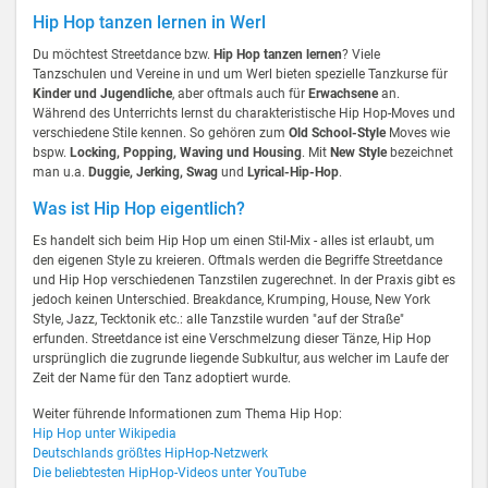
Hip Hop tanzen lernen in Werl
Du möchtest Streetdance bzw.
Hip Hop tanzen lernen
? Viele
Tanzschulen und Vereine in und um Werl bieten spezielle Tanzkurse für
Kinder und Jugendliche
, aber oftmals auch für
Erwachsene
an.
Während des Unterrichts lernst du charakteristische Hip Hop-Moves und
verschiedene Stile kennen. So gehören zum
Old School-Style
Moves wie
bspw.
Locking, Popping, Waving und Housing
. Mit
New Style
bezeichnet
man u.a.
Duggie, Jerking, Swag
und
Lyrical-Hip-Hop
.
Was ist Hip Hop eigentlich?
Es handelt sich beim Hip Hop um einen Stil-Mix - alles ist erlaubt, um
den eigenen Style zu kreieren. Oftmals werden die Begriffe Streetdance
und Hip Hop verschiedenen Tanzstilen zugerechnet. In der Praxis gibt es
jedoch keinen Unterschied. Breakdance, Krumping, House, New York
Style, Jazz, Tecktonik etc.: alle Tanzstile wurden "auf der Straße"
erfunden. Streetdance ist eine Verschmelzung dieser Tänze, Hip Hop
ursprünglich die zugrunde liegende Subkultur, aus welcher im Laufe der
Zeit der Name für den Tanz adoptiert wurde.
Weiter führende Informationen zum Thema Hip Hop:
Hip Hop unter Wikipedia
Deutschlands größtes HipHop-Netzwerk
Die beliebtesten HipHop-Videos unter YouTube