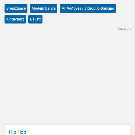
Breakdance
Modern Dance
MTV-Moves / Videoclip-Dancing
Kindertanz
Ballett
Anzeige
Hip Hop