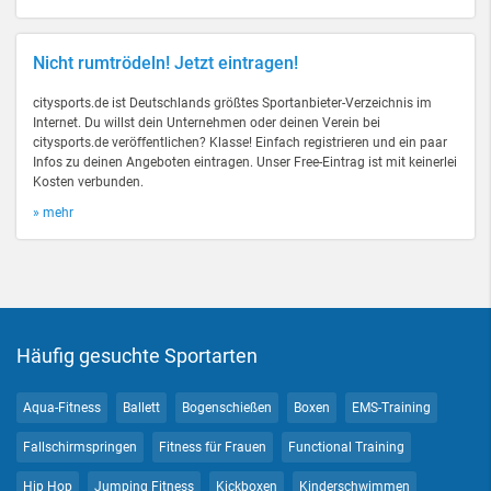
Nicht rumtrödeln! Jetzt eintragen!
citysports.de ist Deutschlands größtes Sportanbieter-Verzeichnis im
Internet. Du willst dein Unternehmen oder deinen Verein bei
citysports.de veröffentlichen? Klasse! Einfach registrieren und ein paar
Infos zu deinen Angeboten eintragen. Unser Free-Eintrag ist mit keinerlei
Kosten verbunden.
» mehr
Häufig gesuchte Sportarten
Aqua-Fitness
Ballett
Bogenschießen
Boxen
EMS-Training
Fallschirmspringen
Fitness für Frauen
Functional Training
Hip Hop
Jumping Fitness
Kickboxen
Kinderschwimmen