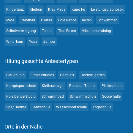
Kindertanz
Klettern
Krav Maga
Kung Fu
Leistungsdiagnostik
MMA
Paintball
Pilates
Pole Dance
Reiten
Schwimmen
Selbstverteidigung
Tennis
Thai-Boxen
Vibrationstraining
Wing Tsun
Yoga
Zumba
Häufig gesuchte Anbietertypen
EMS-Studio
Fitnessstudios
Golfplatz
Hochseilgarten
Kampfsportschule
Kletteranlage
Personal Trainer
Pilatesstudio
Pole Dance-Studio
Schwimmbad
Schwimmschule
Soccerhalle
Spa/Therme
Tanzschule
Wassersportschule
Yogaschule
Orte in der Nähe