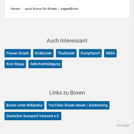
Verein
auch Kurse für Kinder / Jugendliche
Auch Interessant
Frauen-Boxen
Kickboxen
Thaiboxen
Kampfsport
MMA
Krav Maga
Selbstverteidigung
Links zu Boxen
Boxen unter Wikipedia
YouTube: Boxen lernen / Boxtraining
Deutscher Boxsport-Verband e.V.
Anzeige