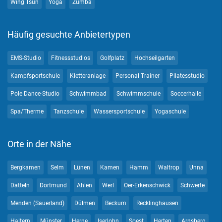
Wing Tsun
Yoga
Zumba
Häufig gesuchte Anbietertypen
EMS-Studio
Fitnessstudios
Golfplatz
Hochseilgarten
Kampfsportschule
Kletteranlage
Personal Trainer
Pilatesstudio
Pole Dance-Studio
Schwimmbad
Schwimmschule
Soccerhalle
Spa/Therme
Tanzschule
Wassersportschule
Yogaschule
Orte in der Nähe
Bergkamen
Selm
Lünen
Kamen
Hamm
Waltrop
Unna
Datteln
Dortmund
Ahlen
Werl
Oer-Erkenschwick
Schwerte
Menden (Sauerland)
Dülmen
Beckum
Recklinghausen
Haltern
Münster
Herne
Iserlohn
Soest
Herten
Arnsberg