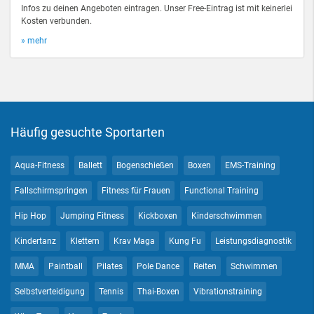
Infos zu deinen Angeboten eintragen. Unser Free-Eintrag ist mit keinerlei
Kosten verbunden.
» mehr
Häufig gesuchte Sportarten
Aqua-Fitness
Ballett
Bogenschießen
Boxen
EMS-Training
Fallschirmspringen
Fitness für Frauen
Functional Training
Hip Hop
Jumping Fitness
Kickboxen
Kinderschwimmen
Kindertanz
Klettern
Krav Maga
Kung Fu
Leistungsdiagnostik
MMA
Paintball
Pilates
Pole Dance
Reiten
Schwimmen
Selbstverteidigung
Tennis
Thai-Boxen
Vibrationstraining