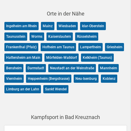
Orte in der Nähe
Ingelheim am Rhein
Mainz
Wiesbaden
Idar-Oberstein
Taunusstein
Worms
Kaiserslautern
Rüsselsheim
Frankenthal (Pfalz)
Hofheim am Taunus
Lampertheim
Griesheim
Hattersheim am Main
Mörfelden-Walldorf
Kelkheim (Taunus)
Bensheim
Darmstadt
Neustadt an der Weinstraße
Mannheim
Viernheim
Heppenheim (Bergstrasse)
Neu-Isenburg
Koblenz
Limburg an der Lahn
Sankt Wendel
Kampfsport in Bad Kreuznach