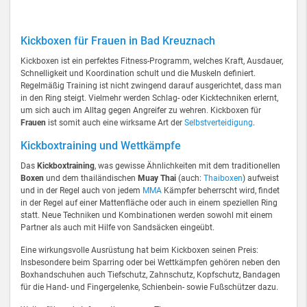
Kickboxen für Frauen in Bad Kreuznach
Kickboxen ist ein perfektes Fitness-Programm, welches Kraft, Ausdauer,
Schnelligkeit und Koordination schult und die Muskeln definiert.
Regelmäßig Training ist nicht zwingend darauf ausgerichtet, dass man
in den Ring steigt. Vielmehr werden Schlag- oder Kicktechniken erlernt,
um sich auch im Alltag gegen Angreifer zu wehren. Kickboxen für
Frauen
ist somit auch eine wirksame Art der
Selbstverteidigung
.
Kickboxtraining und Wettkämpfe
Das
Kickboxtraining
, was gewisse Ähnlichkeiten mit dem traditionellen
Boxen
und dem thailändischen
Muay Thai
(auch:
Thaiboxen
) aufweist
und in der Regel auch von jedem
MMA
Kämpfer beherrscht wird, findet
in der Regel auf einer Mattenfläche oder auch in einem speziellen Ring
statt. Neue Techniken und Kombinationen werden sowohl mit einem
Partner als auch mit Hilfe von Sandsäcken eingeübt.
Eine wirkungsvolle Ausrüstung hat beim Kickboxen seinen Preis:
Insbesondere beim Sparring oder bei Wettkämpfen gehören neben den
Boxhandschuhen auch Tiefschutz, Zahnschutz, Kopfschutz, Bandagen
für die Hand- und Fingergelenke, Schienbein- sowie Fußschützer dazu.