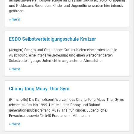
ausgestattete Kampfsportschule für Brazilian Jiu-Jitsu, No-Gi, Grappling
und Kickboxen. Besonders Kinder und Jugendliche werden hier intensiv
gefördert.
» mehr
ESDO Selbstverteidigungsschule Kratzer
(Jengen) Sandra und Christopher Kratzer bieten eine professionelle
Ausbildung, eine intensive Betreuung und einen werteorientierten
Selbstverteidigungs-Unterricht in angenehmer Atmoshäre.
» mehr
Chang Tong Muay Thai Gym
(Prinzhöfte) Die Kampfsport-Wurzeln des Chang Tong Muay Thai Gyms
reichen zurück bis 1999. Heute bieten Danny und Roland
generationenübergreifend Muay Thai für Kinder, Jugendliche,
Erwachsene sowie für ü40-Frauen und -Männer an.
» mehr