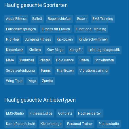
Häufig gesuchte Sportarten
Aqua-Fitness
Ballett
Bogenschießen
Boxen
EMS-Training
Fallschirmspringen
Fitness für Frauen
Functional Training
Hip Hop
Jumping Fitness
Kickboxen
Kinderschwimmen
Kindertanz
Klettern
Krav Maga
Kung Fu
Leistungsdiagnostik
MMA
Paintball
Pilates
Pole Dance
Reiten
Schwimmen
Selbstverteidigung
Tennis
Thai-Boxen
Vibrationstraining
Wing Tsun
Yoga
Zumba
Häufig gesuchte Anbietertypen
EMS-Studio
Fitnessstudios
Golfplatz
Hochseilgarten
Kampfsportschule
Kletteranlage
Personal Trainer
Pilatesstudio