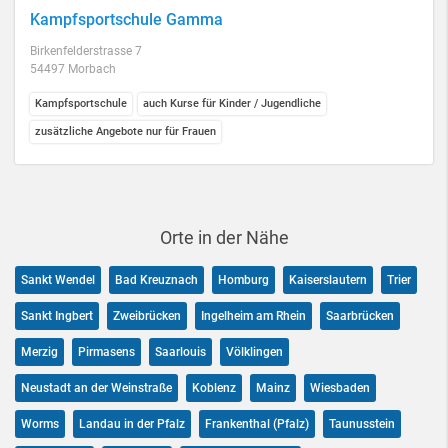
Kampfsportschule Gamma
Birkenfelderstrasse 7
54497 Morbach
Kampfsportschule
auch Kurse für Kinder / Jugendliche
zusätzliche Angebote nur für Frauen
Orte in der Nähe
Sankt Wendel
Bad Kreuznach
Homburg
Kaiserslautern
Trier
Sankt Ingbert
Zweibrücken
Ingelheim am Rhein
Saarbrücken
Merzig
Pirmasens
Saarlouis
Völklingen
Neustadt an der Weinstraße
Koblenz
Mainz
Wiesbaden
Worms
Landau in der Pfalz
Frankenthal (Pfalz)
Taunusstein