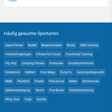
» mehr
Häufig gesuchte Sportarten
Aqua-Fitness
Ballett
Bogenschießen
Boxen
EMS-Training
Fallschirmspringen
Fitness für Frauen
Functional Training
Hip Hop
Jumping Fitness
Kickboxen
Kinderschwimmen
Kindertanz
Klettern
Krav Maga
Kung Fu
Leistungsdiagnostik
MMA
Paintball
Pilates
Pole Dance
Reiten
Schwimmen
Selbstverteidigung
Tennis
Thai-Boxen
Vibrationstraining
Wing Tsun
Yoga
Zumba