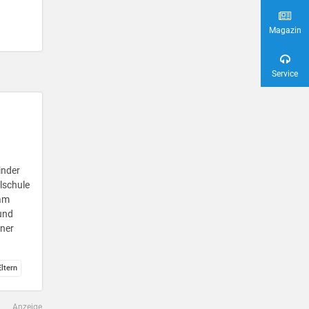
Magazin
Service
inder
lschule
eam
und
iner
ltern
Anzeige