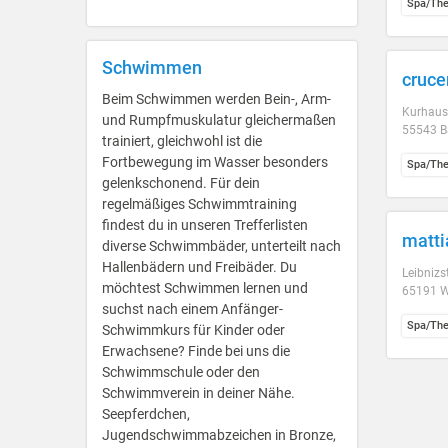
Spa/Th
Schwimmen
cruce
Beim Schwimmen werden Bein-, Arm-
Kurhauss
und Rumpfmuskulatur gleichermaßen
55543 B
trainiert, gleichwohl ist die
Fortbewegung im Wasser besonders
Spa/Th
gelenkschonend. Für dein
regelmäßiges Schwimmtraining
findest du in unseren Trefferlisten
matt
diverse Schwimmbäder, unterteilt nach
Hallenbädern und Freibäder. Du
Leibnizs
möchtest Schwimmen lernen und
65191 W
suchst nach einem Anfänger-
Spa/Th
Schwimmkurs für Kinder oder
Erwachsene? Finde bei uns die
Schwimmschule oder den
Schwimmverein in deiner Nähe.
Seepferdchen,
Jugendschwimmabzeichen in Bronze,