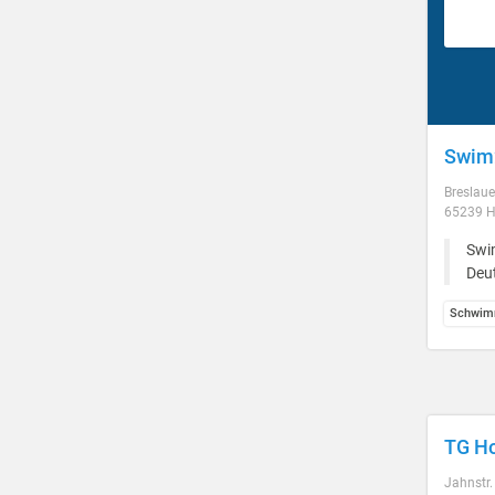
Swim
Breslaue
65239 
Swi
Deu
Schwim
TG Ho
Jahnstr.