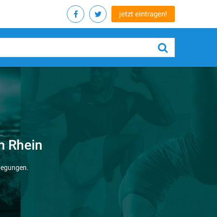
jetzt eintragen!
m Rhein
wegungen.