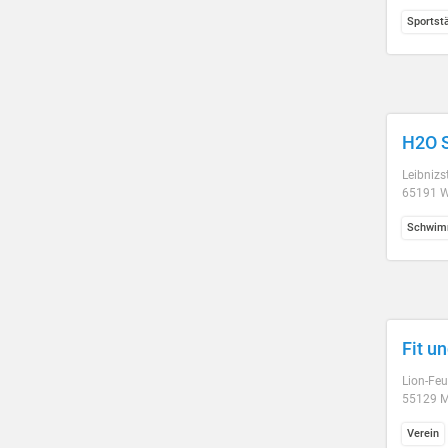
Sportst
H2O 
Leibnizs
65191 W
Schwim
Fit u
Lion-Feu
55129 M
Verein