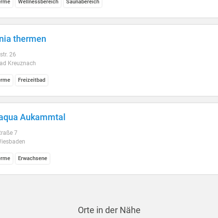
erme
Wellnessbereich
Saunabereich
nia thermen
tr. 26
ad Kreuznach
erme
Freizeitbad
iaqua Aukammtal
traße 7
iesbaden
erme
Erwachsene
Orte in der Nähe