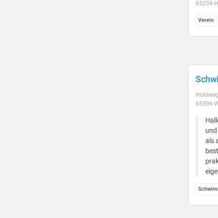
65234 
Verein
Schw
Hohlweg
65396 W
Hall
und
als 
best
prak
eige
Schwim