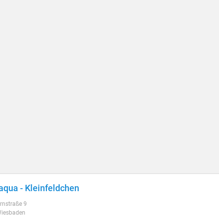
aqua - Kleinfeldchen
rnstraße 9
iesbaden