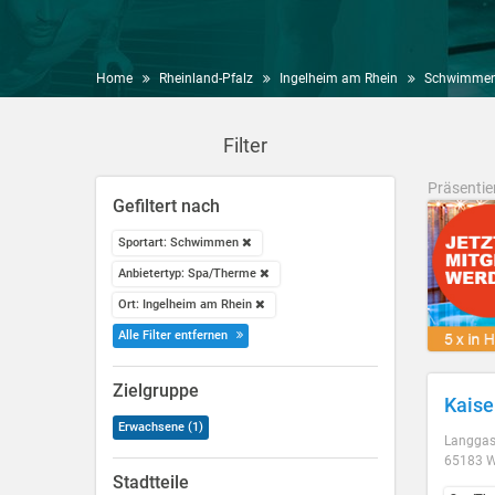
Home
Rheinland-Pfalz
Ingelheim am Rhein
Schwimme
Filter
Präsentie
Gefiltert nach
Sportart: Schwimmen
Anbietertyp: Spa/Therme
Ort: Ingelheim am Rhein
Alle Filter entfernen
Zielgruppe
Kaise
Erwachsene (1)
Langgas
65183 W
Stadtteile