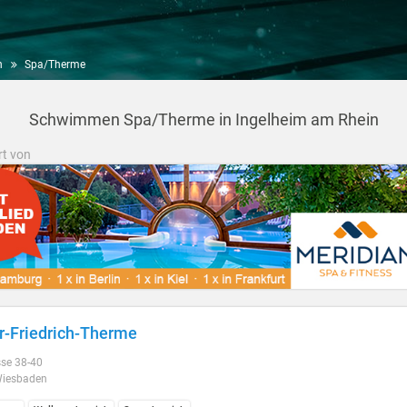
n
Spa/Therme
Schwimmen Spa/Therme in Ingelheim am Rhein
rt von
r-Friedrich-Therme
se 38-40
iesbaden