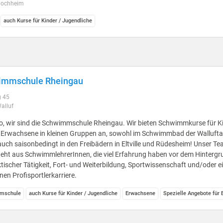
Hochheim
auch Kurse für Kinder / Jugendliche
immschule Rheingau
 45
alluf
o, wir sind die Schwimmschule Rheingau. Wir bieten Schwimmkurse für K
 Erwachsene in kleinen Gruppen an, sowohl im Schwimmbad der Wallufta
auch saisonbedingt in den Freibädern in Eltville und Rüdesheim! Unser T
eht aus SchwimmlehrerInnen, die viel Erfahrung haben vor dem Hintergr
tischer Tätigkeit, Fort- und Weiterbildung, Sportwissenschaft und/oder e
nen Profisportlerkarriere.
mschule
auch Kurse für Kinder / Jugendliche
Erwachsene
Spezielle Angebote für E