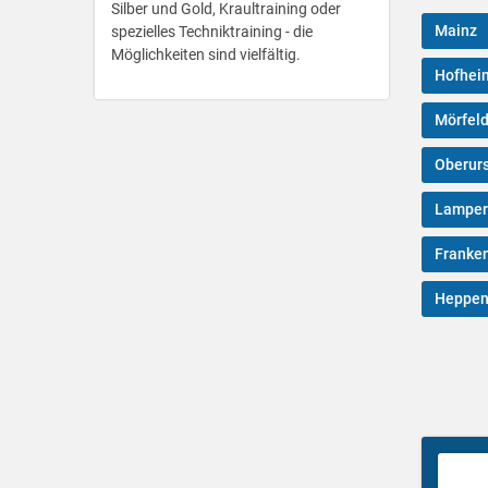
Silber und Gold, Kraultraining oder
Mainz
spezielles Techniktraining - die
Möglichkeiten sind vielfältig.
Hofhei
Mörfeld
Oberurs
Lamper
Franken
Heppen