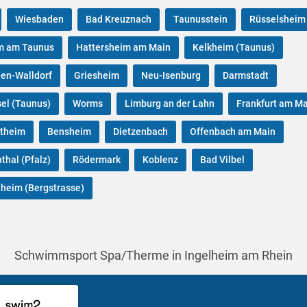
Wiesbaden
Bad Kreuznach
Taunusstein
Rüsselsheim
m am Taunus
Hattersheim am Main
Kelkheim (Taunus)
en-Walldorf
Griesheim
Neu-Isenburg
Darmstadt
el (Taunus)
Worms
Limburg an der Lahn
Frankfurt am M
theim
Bensheim
Dietzenbach
Offenbach am Main
thal (Pfalz)
Rödermark
Koblenz
Bad Vilbel
heim (Bergstrasse)
Schwimmsport Spa/Therme in Ingelheim am Rhein