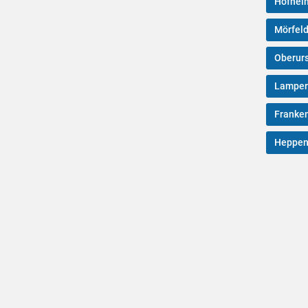
Hofhei
Mörfeld
Oberurs
Lamper
Franken
Heppen