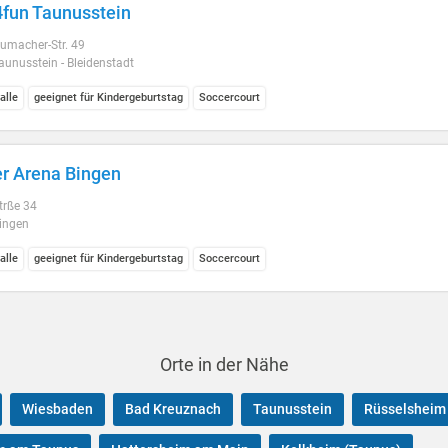
fun Taunusstein
umacher-Str. 49
unusstein - Bleidenstadt
alle
geeignet für Kindergeburtstag
Soccercourt
r Arena Bingen
trße 34
ingen
alle
geeignet für Kindergeburtstag
Soccercourt
Orte in der Nähe
Wiesbaden
Bad Kreuznach
Taunusstein
Rüsselsheim