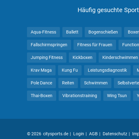
Häufig gesuchte Sport
Aqua-Fitness
Ballett
Bogenschießen
Boxe
Fallschirmspringen
Fitness für Frauen
Function
Jumping Fitness
Kickboxen
Kinderschwimmen
Krav Maga
Kung Fu
Leistungsdiagnostik
Pole Dance
Reiten
Schwimmen
Selbstvert
Thai-Boxen
Vibrationstraining
Wing Tsun
© 2026 citysports.de
Login
AGB
Datenschutz
Im