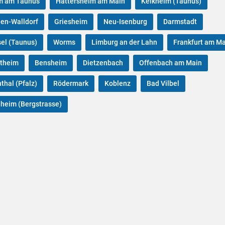
m am Taunus
Hattersheim am Main
Kelkheim (Taunus)
en-Walldorf
Griesheim
Neu-Isenburg
Darmstadt
el (Taunus)
Worms
Limburg an der Lahn
Frankfurt am M
theim
Bensheim
Dietzenbach
Offenbach am Main
thal (Pfalz)
Rödermark
Koblenz
Bad Vilbel
heim (Bergstrasse)