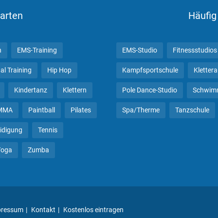
arten
Häufig
n
EMS-Training
EMS-Studio
Fitnessstudios
al Training
Hip Hop
Kampfsportschule
Kletter
Kindertanz
Klettern
Pole Dance-Studio
Schwim
MMA
Paintball
Pilates
Spa/Therme
Tanzschule
eidigung
Tennis
Yoga
Zumba
pressum
Kontakt
Kostenlos eintragen