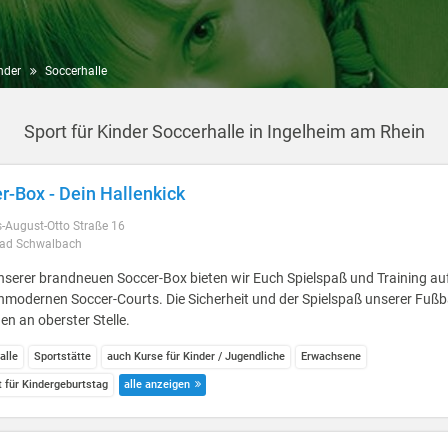
nder
Soccerhalle
Sport für Kinder Soccerhalle in Ingelheim am Rhein
r-Box - Dein Hallenkick
-August-Otto Straße 16
ad Schwalbach
nserer brandneuen Soccer-Box bieten wir Euch Spielspaß und Training au
modernen Soccer-Courts. Die Sicherheit und der Spielspaß unserer Fußb
en an oberster Stelle.
alle
Sportstätte
auch Kurse für Kinder / Jugendliche
Erwachsene
t für Kindergeburtstag
alle anzeigen