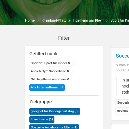
Home
Rheinland-Pfalz
Ingelheim am Rhein
Sport für Ki
Filter
Gefiltert nach
Socce
Sportart: Sport für Kinder
Nikolaus
65307 B
Anbietertyp: Soccerhalle
Ort: Ingelheim am Rhein
In u
hoch
Alle Filter entfernen
steh
Zielgruppe
Soccerh
geeigne
geeignet für Kindergeburtstag (3)
Erwachsene (1)
Spezielle Angebote für Eltern (1)