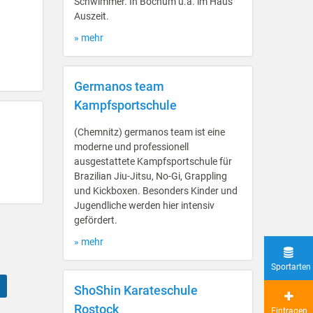
Schwimmer. In Bochum u.a. im Haus
Auszeit.
» mehr
Germanos team
Kampfsportschule
(Chemnitz) germanos team ist eine
moderne und professionell
ausgestattete Kampfsportschule für
Brazilian Jiu-Jitsu, No-Gi, Grappling
und Kickboxen. Besonders Kinder und
Jugendliche werden hier intensiv
gefördert.
» mehr
Sportarten
ShoShin Karateschule
Rostock
Eintragen