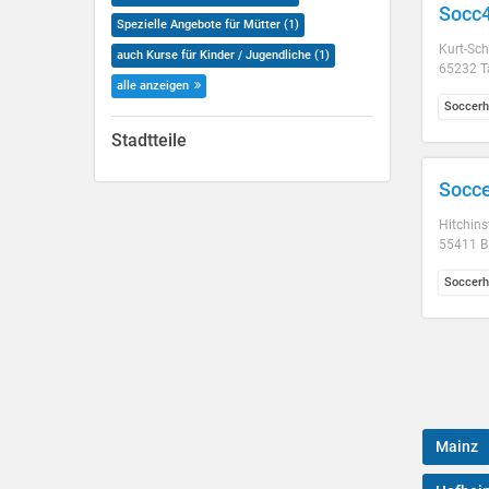
Socc4
Spezielle Angebote für Mütter (1)
Kurt-Sch
auch Kurse für Kinder / Jugendliche (1)
65232 Ta
alle anzeigen
Soccerh
Stadtteile
Socce
Hitchins
55411 B
Soccerh
Mainz