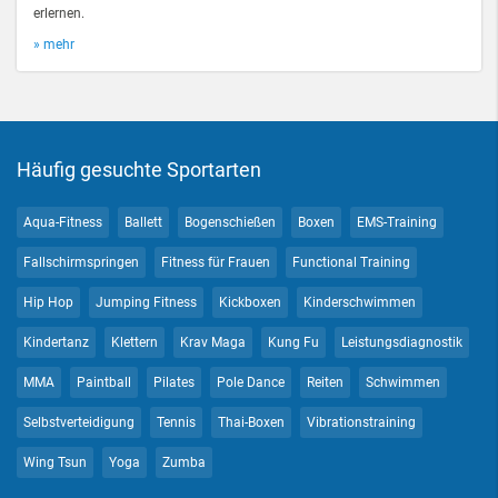
erlernen.
» mehr
Häufig gesuchte Sportarten
Aqua-Fitness
Ballett
Bogenschießen
Boxen
EMS-Training
Fallschirmspringen
Fitness für Frauen
Functional Training
Hip Hop
Jumping Fitness
Kickboxen
Kinderschwimmen
Kindertanz
Klettern
Krav Maga
Kung Fu
Leistungsdiagnostik
MMA
Paintball
Pilates
Pole Dance
Reiten
Schwimmen
Selbstverteidigung
Tennis
Thai-Boxen
Vibrationstraining
Wing Tsun
Yoga
Zumba