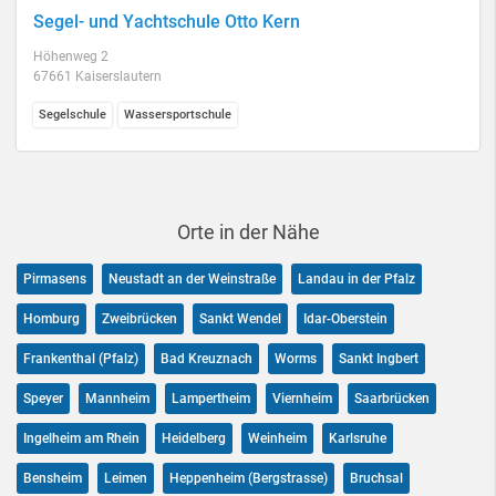
Segel- und Yachtschule Otto Kern
Höhenweg 2
67661 Kaiserslautern
Segelschule
Wassersportschule
Orte in der Nähe
Pirmasens
Neustadt an der Weinstraße
Landau in der Pfalz
Homburg
Zweibrücken
Sankt Wendel
Idar-Oberstein
Frankenthal (Pfalz)
Bad Kreuznach
Worms
Sankt Ingbert
Speyer
Mannheim
Lampertheim
Viernheim
Saarbrücken
Ingelheim am Rhein
Heidelberg
Weinheim
Karlsruhe
Bensheim
Leimen
Heppenheim (Bergstrasse)
Bruchsal