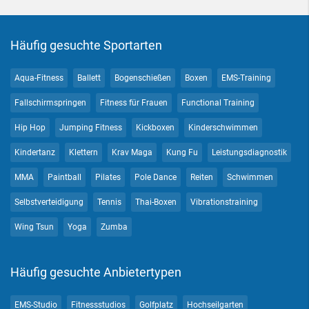
Häufig gesuchte Sportarten
Aqua-Fitness
Ballett
Bogenschießen
Boxen
EMS-Training
Fallschirmspringen
Fitness für Frauen
Functional Training
Hip Hop
Jumping Fitness
Kickboxen
Kinderschwimmen
Kindertanz
Klettern
Krav Maga
Kung Fu
Leistungsdiagnostik
MMA
Paintball
Pilates
Pole Dance
Reiten
Schwimmen
Selbstverteidigung
Tennis
Thai-Boxen
Vibrationstraining
Wing Tsun
Yoga
Zumba
Häufig gesuchte Anbietertypen
EMS-Studio
Fitnessstudios
Golfplatz
Hochseilgarten