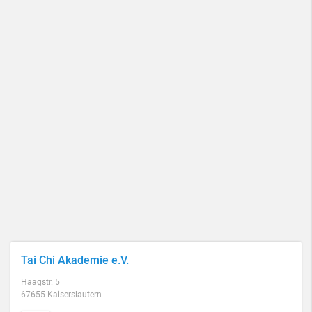
Tai Chi Akademie e.V.
Haagstr. 5
67655 Kaiserslautern