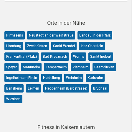
Orte in der Nähe
Pirmasens
Neustadt an der Weinstraße
Landau in der Pfalz
Homburg
Zweibrücken
Sankt Wendel
Idar-Oberstein
Frankenthal (Pfalz)
Bad Kreuznach
Worms
Sankt Ingbert
Speyer
Mannheim
Lampertheim
Viernheim
Saarbrücken
Ingelheim am Rhein
Heidelberg
Weinheim
Karlsruhe
Bensheim
Leimen
Heppenheim (Bergstrasse)
Bruchsal
Wiesloch
Fitness in Kaiserslautern