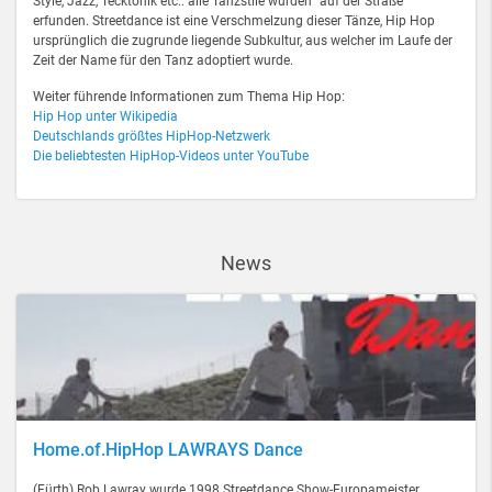
Style, Jazz, Tecktonik etc.: alle Tanzstile wurden "auf der Straße"
erfunden. Streetdance ist eine Verschmelzung dieser Tänze, Hip Hop
ursprünglich die zugrunde liegende Subkultur, aus welcher im Laufe der
Zeit der Name für den Tanz adoptiert wurde.
Weiter führende Informationen zum Thema Hip Hop:
Hip Hop unter Wikipedia
Deutschlands größtes HipHop-Netzwerk
Die beliebtesten HipHop-Videos unter YouTube
News
Home.of.HipHop LAWRAYS Dance
(Fürth) Rob Lawray wurde 1998 Streetdance Show-Europameister.