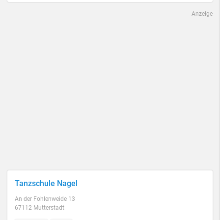
Anzeige
Tanzschule Nagel
An der Fohlenweide 13
67112 Mutterstadt