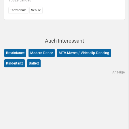
76829 Landau
Tanzschule
Schule
Auch Interessant
Breakdance
Modern Dance
MTV-Moves / Videoclip-Dancing
Kindertanz
Ballett
Anzeige