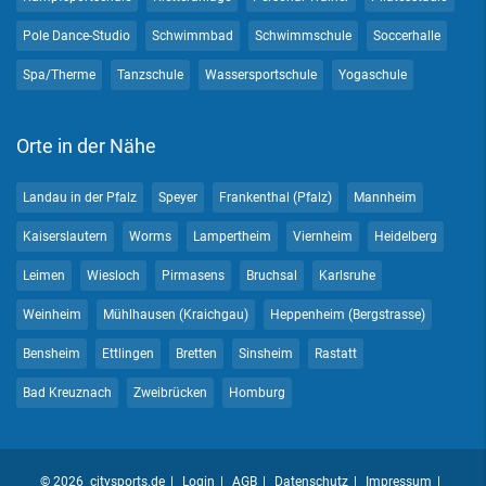
Pole Dance-Studio
Schwimmbad
Schwimmschule
Soccerhalle
Spa/Therme
Tanzschule
Wassersportschule
Yogaschule
Orte in der Nähe
Landau in der Pfalz
Speyer
Frankenthal (Pfalz)
Mannheim
Kaiserslautern
Worms
Lampertheim
Viernheim
Heidelberg
Leimen
Wiesloch
Pirmasens
Bruchsal
Karlsruhe
Weinheim
Mühlhausen (Kraichgau)
Heppenheim (Bergstrasse)
Bensheim
Ettlingen
Bretten
Sinsheim
Rastatt
Bad Kreuznach
Zweibrücken
Homburg
© 2026 citysports.de
Login
AGB
Datenschutz
Impressum