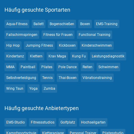
Häufig gesuchte Sportarten
Aqua-Fitness
Ballett
Bogenschießen
Boxen
EMS-Training
Fallschirmspringen
Fitness für Frauen
Functional Training
Hip Hop
Jumping Fitness
Kickboxen
Kinderschwimmen
Kindertanz
Klettern
Krav Maga
Kung Fu
Leistungsdiagnostik
MMA
Paintball
Pilates
Pole Dance
Reiten
Schwimmen
Selbstverteidigung
Tennis
Thai-Boxen
Vibrationstraining
Wing Tsun
Yoga
Zumba
Häufig gesuchte Anbietertypen
EMS-Studio
Fitnessstudios
Golfplatz
Hochseilgarten
Kampfsportschule
Kletteranlage
Personal Trainer
Pilatesstudio