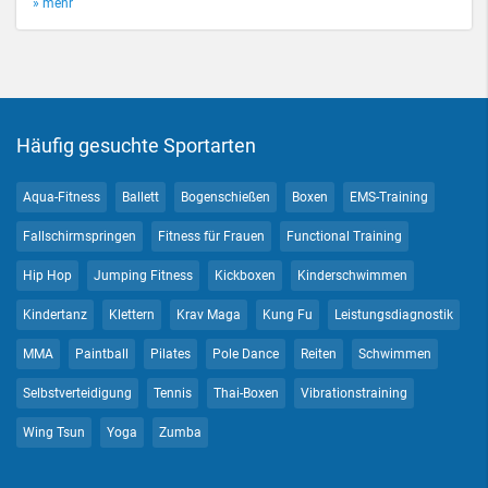
» mehr
Häufig gesuchte Sportarten
Aqua-Fitness
Ballett
Bogenschießen
Boxen
EMS-Training
Fallschirmspringen
Fitness für Frauen
Functional Training
Hip Hop
Jumping Fitness
Kickboxen
Kinderschwimmen
Kindertanz
Klettern
Krav Maga
Kung Fu
Leistungsdiagnostik
MMA
Paintball
Pilates
Pole Dance
Reiten
Schwimmen
Selbstverteidigung
Tennis
Thai-Boxen
Vibrationstraining
Wing Tsun
Yoga
Zumba