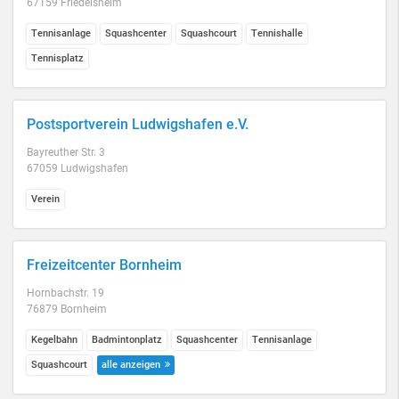
67159 Friedelsheim
Tennisanlage
Squashcenter
Squashcourt
Tennishalle
Tennisplatz
Postsportverein Ludwigshafen e.V.
Bayreuther Str. 3
67059 Ludwigshafen
Verein
Freizeitcenter Bornheim
Hornbachstr. 19
76879 Bornheim
Kegelbahn
Badmintonplatz
Squashcenter
Tennisanlage
Squashcourt
alle anzeigen