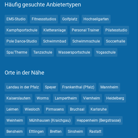
Häufig gesuchte Anbietertypen
EMS-Studio
Fitnessstudios
Golfplatz
Hochseilgarten
Kampfsportschule
Kletteranlage
Personal Trainer
Pilatesstudio
Pole Dance-Studio
Schwimmbad
Schwimmschule
Soccerhalle
Spa/Therme
Tanzschule
Wassersportschule
Yogaschule
Orte in der Nähe
Landau in der Pfalz
Speyer
Frankenthal (Pfalz)
Mannheim
Kaiserslautern
Worms
Lampertheim
Viernheim
Heidelberg
Leimen
Wiesloch
Pirmasens
Bruchsal
Karlsruhe
Weinheim
Mühlhausen (Kraichgau)
Heppenheim (Bergstrasse)
Bensheim
Ettlingen
Bretten
Sinsheim
Rastatt