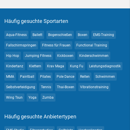
Häufig gesuchte Sportarten
Aqua-Fitness
Ballett
Bogenschießen
Boxen
EMS-Training
Fallschirmspringen
Fitness für Frauen
Functional Training
Hip Hop
Jumping Fitness
Kickboxen
Kinderschwimmen
Kindertanz
Klettern
Krav Maga
Kung Fu
Leistungsdiagnostik
MMA
Paintball
Pilates
Pole Dance
Reiten
Schwimmen
Selbstverteidigung
Tennis
Thai-Boxen
Vibrationstraining
Wing Tsun
Yoga
Zumba
Häufig gesuchte Anbietertypen