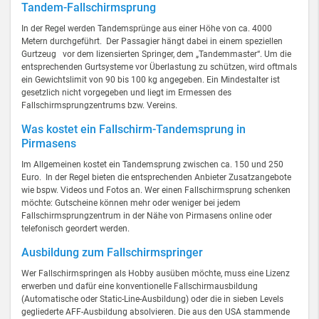
Tandem-Fallschirmsprung
In der Regel werden Tandemsprünge aus einer Höhe von ca. 4000
Metern durchgeführt. Der Passagier hängt dabei in einem speziellen
Gurtzeug vor dem lizensierten Springer, dem „Tandemmaster“. Um die
entsprechenden Gurtsysteme vor Überlastung zu schützen, wird oftmals
ein Gewichtslimit von 90 bis 100 kg angegeben. Ein Mindestalter ist
gesetzlich nicht vorgegeben und liegt im Ermessen des
Fallschirmsprungzentrums bzw. Vereins.
Was kostet ein Fallschirm-Tandemsprung in
Pirmasens
Im Allgemeinen kostet ein Tandemsprung zwischen ca. 150 und 250
Euro. In der Regel bieten die entsprechenden Anbieter Zusatzangebote
wie bspw. Videos und Fotos an. Wer einen Fallschirmsprung schenken
möchte: Gutscheine können mehr oder weniger bei jedem
Fallschirmsprungzentrum in der Nähe von Pirmasens online oder
telefonisch geordert werden.
Ausbildung zum Fallschirmspringer
Wer Fallschirmspringen als Hobby ausüben möchte, muss eine Lizenz
erwerben und dafür eine konventionelle Fallschirmausbildung
(Automatische oder Static-Line-Ausbildung) oder die in sieben Levels
gegliederte AFF-Ausbildung absolvieren. Die aus den USA stammende