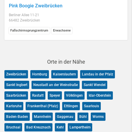
Pink Boogie Zweibrücken
Berliner Allee 11-21
66482 Zweibrücken
Fallschirmsprungzentrum
Erwachsene
Orte in der Nähe
Zweibrücken
Homburg
Kaiserslautern
Landau in der Pfalz
Sankt Ingbert
Neustadt an der Weinstraße
Sankt Wendel
Saarbrücken
Rastatt
Speyer
Völklingen
Idar-Oberstein
Karlsruhe
Frankenthal (Pfalz)
Ettlingen
Saarlouis
Baden-Baden
Mannheim
Gaggenau
Bühl
Worms
Bruchsal
Bad Kreuznach
Kehl
Lampertheim