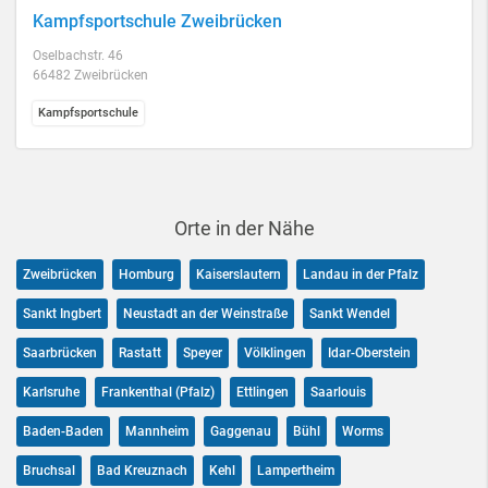
Kampfsportschule Zweibrücken
Oselbachstr. 46
66482 Zweibrücken
Kampfsportschule
Orte in der Nähe
Zweibrücken
Homburg
Kaiserslautern
Landau in der Pfalz
Sankt Ingbert
Neustadt an der Weinstraße
Sankt Wendel
Saarbrücken
Rastatt
Speyer
Völklingen
Idar-Oberstein
Karlsruhe
Frankenthal (Pfalz)
Ettlingen
Saarlouis
Baden-Baden
Mannheim
Gaggenau
Bühl
Worms
Bruchsal
Bad Kreuznach
Kehl
Lampertheim