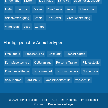
Kindertanz
Klettern
Krav Maga
Kung Fu
Leistungsdiagnostik
MMA
Paintball
Pilates
Pole Dance
Reiten
Schwimmen
Selbstverteidigung
Tennis
Thai-Boxen
Vibrationstraining
Wing Tsun
Yoga
Zumba
Häufig gesuchte Anbietertypen
EMS-Studio
Fitnessstudios
Golfplatz
Hochseilgarten
Kampfsportschule
Kletteranlage
Personal Trainer
Pilatesstudio
Pole Dance-Studio
Schwimmbad
Schwimmschule
Soccerhalle
Spa/Therme
Tanzschule
Wassersportschule
Yogaschule
© 2026 citysports.de
Login
AGB
Datenschutz
Impressum
Kontakt
Kostenlos eintragen