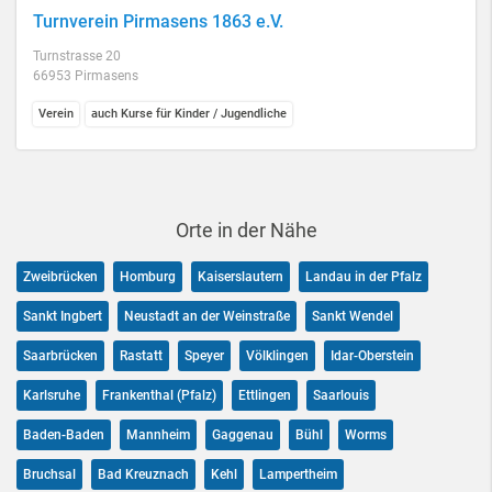
Turnverein Pirmasens 1863 e.V.
Turnstrasse 20
66953 Pirmasens
Verein
auch Kurse für Kinder / Jugendliche
Orte in der Nähe
Zweibrücken
Homburg
Kaiserslautern
Landau in der Pfalz
Sankt Ingbert
Neustadt an der Weinstraße
Sankt Wendel
Saarbrücken
Rastatt
Speyer
Völklingen
Idar-Oberstein
Karlsruhe
Frankenthal (Pfalz)
Ettlingen
Saarlouis
Baden-Baden
Mannheim
Gaggenau
Bühl
Worms
Bruchsal
Bad Kreuznach
Kehl
Lampertheim