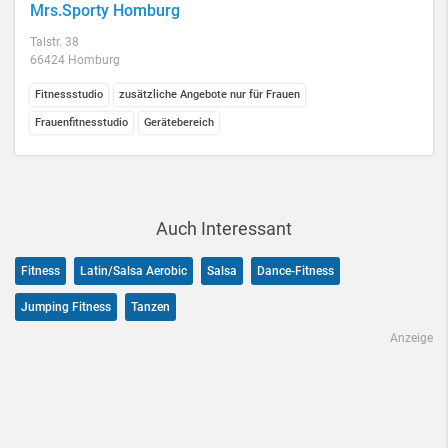
Mrs.Sporty Homburg
Talstr. 38
66424 Homburg
Fitnessstudio
zusätzliche Angebote nur für Frauen
Frauenfitnesstudio
Gerätebereich
Auch Interessant
Fitness
Latin/Salsa Aerobic
Salsa
Dance-Fitness
Jumping Fitness
Tanzen
Anzeige