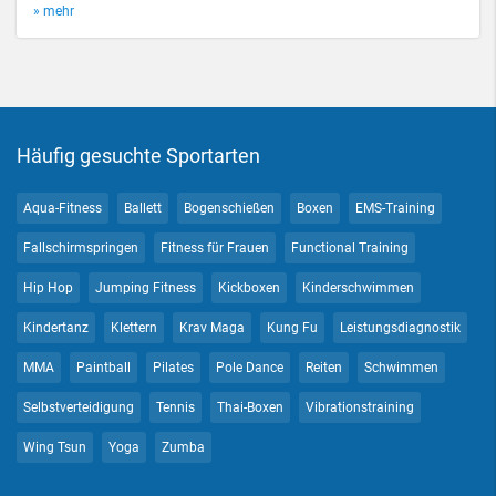
» mehr
Häufig gesuchte Sportarten
Aqua-Fitness
Ballett
Bogenschießen
Boxen
EMS-Training
Fallschirmspringen
Fitness für Frauen
Functional Training
Hip Hop
Jumping Fitness
Kickboxen
Kinderschwimmen
Kindertanz
Klettern
Krav Maga
Kung Fu
Leistungsdiagnostik
MMA
Paintball
Pilates
Pole Dance
Reiten
Schwimmen
Selbstverteidigung
Tennis
Thai-Boxen
Vibrationstraining
Wing Tsun
Yoga
Zumba