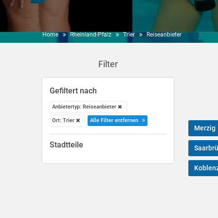
Home
Rheinland-Pfalz
Trier
Reiseanbieter
Filter
Gefiltert nach
Anbietertyp: Reiseanbieter
Ort: Trier
Alle Filter entfernen
Merzig
Stadtteile
Saarbr
Koblen