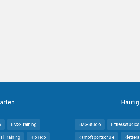
arten
Häufig
n
EMS-Training
EMS-Studio
Fitnessstudios
al Training
Hip Hop
Kampfsportschule
Kletter