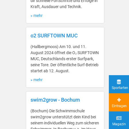
dir schnelle Fortschritte und Erfolge in
Kraft, Ausdauer und Technik.
» mehr
o2 SURFTOWN MUC
(Hallbergmoos) Am 10. und 11.
August 2024 öffnet die O₂ SURFTOWN
MUC, Deutschlands erster Surfpark,
seine Tore. Der öffentliche Surf-Betrieb
startet ab 12. August.
» mehr
Sportarten
swim2grow - Bochum
Eintragen
(Bochum) Die Schwimmschule
swim2grow unterstützt dein Kind bei
seinem individuellen Weg zum sicheren
Magazin