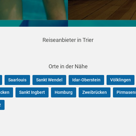
Reiseanbieter in Trier
Orte in der Nähe
Saarlouis
Sankt Wendel
Idar-Oberstein
Völklingen
ücken
Sankt Ingbert
Homburg
Zweibrücken
Pirmasen
z