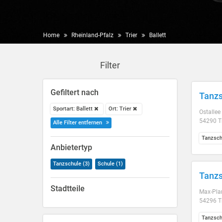
Home
Rheinland-Pfalz
Trier
Ballett
Filter
Gefiltert nach
Tanzs
Sportart: Ballett
Ort: Trier
Ostallee
54290 Tr
Alle Filter entfernen
Tanzsch
Anbietertyp
Tanzschule (3)
Schule (1)
Tanzs
Stadtteile
Max-Plan
54296 Tr
Tanzsch