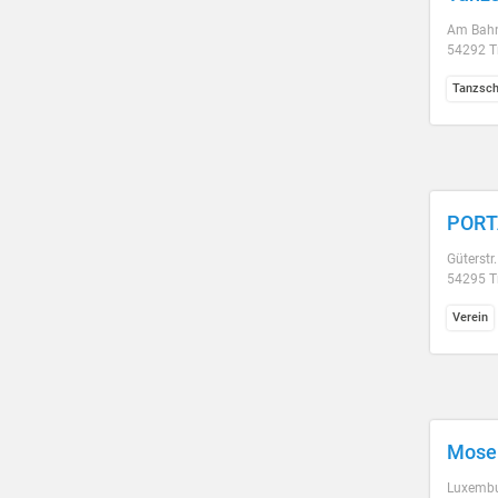
Am Bahn
54292 Tr
Tanzsch
PORT
Güterstr
54295 Tr
Verein
Mosel
Luxembur