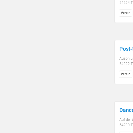
54294 Tr
Verein
Post-
Ausonius
54292 Tr
Verein
Dance
Auf der
54290 Tr