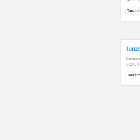
54296 Tr
Tanzsch
Tanzs
Sachsens
54295 Tr
Tanzsch