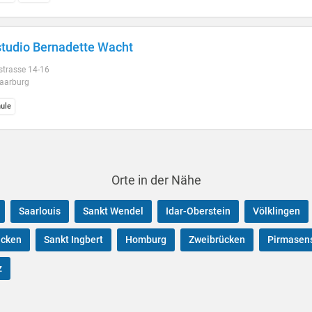
tudio Bernadette Wacht
strasse 14-16
aarburg
ule
Orte in der Nähe
Saarlouis
Sankt Wendel
Idar-Oberstein
Völklingen
ücken
Sankt Ingbert
Homburg
Zweibrücken
Pirmasen
z