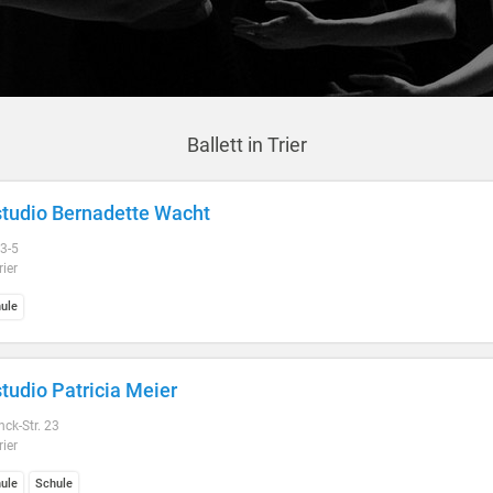
Ballett in Trier
tudio Bernadette Wacht
 3-5
ier
ule
tudio Patricia Meier
ck-Str. 23
ier
ule
Schule