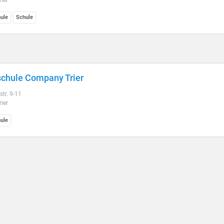
ier
ule
Schule
chule Company Trier
tr. 9-11
ier
ule