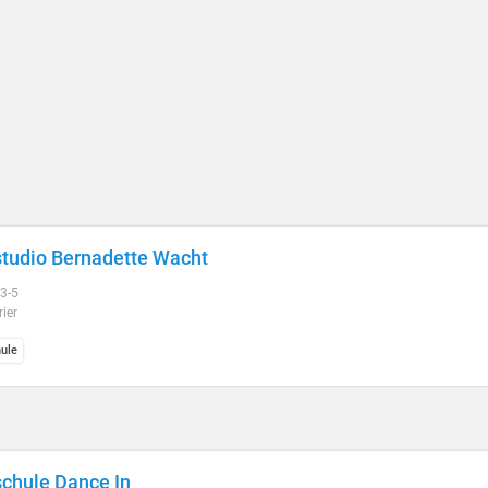
tudio Bernadette Wacht
 3-5
ier
ule
chule Dance In