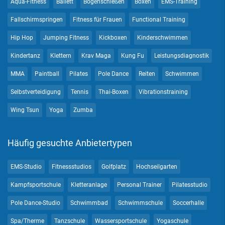
Aqua-Fitness
Ballett
Bogenschießen
Boxen
EMS-Training
Fallschirmspringen
Fitness für Frauen
Functional Training
Hip Hop
Jumping Fitness
Kickboxen
Kinderschwimmen
Kindertanz
Klettern
Krav Maga
Kung Fu
Leistungsdiagnostik
MMA
Paintball
Pilates
Pole Dance
Reiten
Schwimmen
Selbstverteidigung
Tennis
Thai-Boxen
Vibrationstraining
Wing Tsun
Yoga
Zumba
Häufig gesuchte Anbietertypen
EMS-Studio
Fitnessstudios
Golfplatz
Hochseilgarten
Kampfsportschule
Kletteranlage
Personal Trainer
Pilatesstudio
Pole Dance-Studio
Schwimmbad
Schwimmschule
Soccerhalle
Spa/Therme
Tanzschule
Wassersportschule
Yogaschule