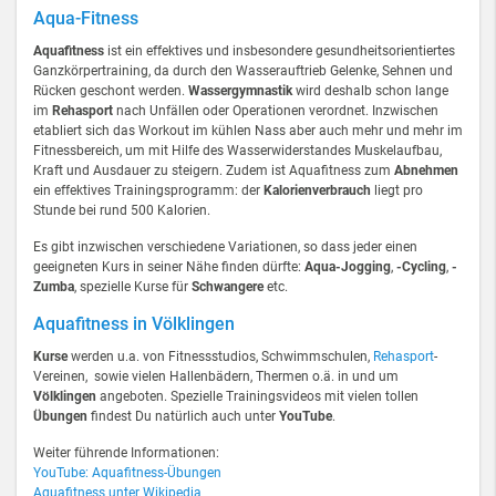
Aqua-Fitness
Aquafitness
ist ein effektives und insbesondere gesundheitsorientiertes
Ganzkörpertraining, da durch den Wasserauftrieb Gelenke, Sehnen und
Rücken geschont werden.
Wassergymnastik
wird deshalb schon lange
im
Rehasport
nach Unfällen oder Operationen verordnet. Inzwischen
etabliert sich das Workout im kühlen Nass aber auch mehr und mehr im
Fitnessbereich, um mit Hilfe des Wasserwiderstandes Muskelaufbau,
Kraft und Ausdauer zu steigern. Zudem ist Aquafitness zum
Abnehmen
ein effektives Trainingsprogramm: der
Kalorienverbrauch
liegt pro
Stunde bei rund 500 Kalorien.
Es gibt inzwischen verschiedene Variationen, so dass jeder einen
geeigneten Kurs in seiner Nähe finden dürfte:
Aqua-Jogging
,
-Cycling
,
-
Zumba
, spezielle Kurse für
Schwangere
etc.
Aquafitness in Völklingen
Kurse
werden u.a. von Fitnessstudios, Schwimmschulen,
Rehasport
-
Vereinen, sowie vielen Hallenbädern, Thermen o.ä. in und um
Völklingen
angeboten. Spezielle Trainingsvideos mit vielen tollen
Übungen
findest Du natürlich auch unter
YouTube
.
Weiter führende Informationen:
YouTube: Aquafitness-Übungen
Aquafitness unter Wikipedia