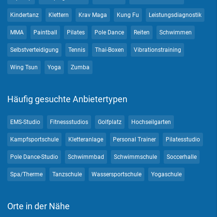
Kindertanz
Klettern
Krav Maga
Kung Fu
Leistungsdiagnostik
MMA
Paintball
Pilates
Pole Dance
Reiten
Schwimmen
Selbstverteidigung
Tennis
Thai-Boxen
Vibrationstraining
Wing Tsun
Yoga
Zumba
Häufig gesuchte Anbietertypen
EMS-Studio
Fitnessstudios
Golfplatz
Hochseilgarten
Kampfsportschule
Kletteranlage
Personal Trainer
Pilatesstudio
Pole Dance-Studio
Schwimmbad
Schwimmschule
Soccerhalle
Spa/Therme
Tanzschule
Wassersportschule
Yogaschule
Orte in der Nähe