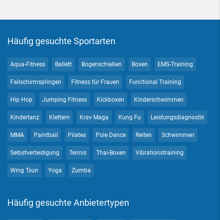
Häufig gesuchte Sportarten
Aqua-Fitness
Ballett
Bogenschießen
Boxen
EMS-Training
Fallschirmspringen
Fitness für Frauen
Functional Training
Hip Hop
Jumping Fitness
Kickboxen
Kinderschwimmen
Kindertanz
Klettern
Krav Maga
Kung Fu
Leistungsdiagnostik
MMA
Paintball
Pilates
Pole Dance
Reiten
Schwimmen
Selbstverteidigung
Tennis
Thai-Boxen
Vibrationstraining
Wing Tsun
Yoga
Zumba
Häufig gesuchte Anbietertypen