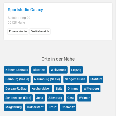
Sportstudio Galaxy
Südstadtring 90
06128 Halle
Fitnessstudio
Gerätebereich
Orte in der Nähe
Köthen (Anhalt)
Bitterfeld
Weißenfels
Leipzig
Bernburg (Saale)
Naumburg (Saale)
Sangerhausen
Staßfurt
Dessau-Roßlau
Aschersleben
Zeitz
Grimma
Wittenberg
Schönebeck (Elbe)
Jena
Altenburg
Gera
Weimar
Magdeburg
Halberstadt
Erfurt
Chemnitz