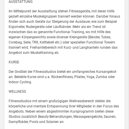
AUSSTATTUNG
Im Mittelpunkt der Ausstattung stehen Fitnessgeräte, mit deren Hilfe
gezielt einzelne Muskelgruppen trainiert werden können. Darüber hinaus
finden sich auch Geräte zur Steigerung der Ausdauer, wie zum Beispiel
Ergometer, Rudergeräte oder Läufbänder. Mehr als ein Trend ist
inzwischen das so genannte Functional Training, wo mit Hilfe des
eigenen Körpergewichts sowie diverser Kleingeräte (Bänder, Tubes,
Corebag, Seile, TRX, Kettlebell etc.) oder speziellen Functional Towern
trainiert wird. Freihantelbereich mit Kurz- und Langhanteln runden das
Angebot zum Muskeltraining ab.
KURSE
Der Großteil der Fitnessstudios bietet ein umfangreiches Kursangebot
an. Beliebte Kurse sind u.a. Rückenfitness, Pilates, Yoga, Zumba oder
Indoor Cycling.
WELLNESS
Fitnessstudios mit einem großzügigen Wellnessbereich stellen die
körperliche und mentale Entspannung ihrer Mitglieder in den Focus des
Angebots. Neben einem abgestimmten Kursprogramm bieten diese
Studios zusätzlich Beauty-Behandlungen, Massageangebote, Saunen,
Dampfbäder, Pools und Solarien an.