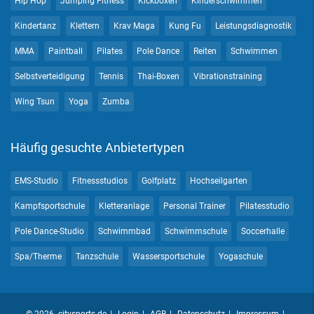
Hip Hop
Jumping Fitness
Kickboxen
Kinderschwimmen
Kindertanz
Klettern
Krav Maga
Kung Fu
Leistungsdiagnostik
MMA
Paintball
Pilates
Pole Dance
Reiten
Schwimmen
Selbstverteidigung
Tennis
Thai-Boxen
Vibrationstraining
Wing Tsun
Yoga
Zumba
Häufig gesuchte Anbietertypen
EMS-Studio
Fitnessstudios
Golfplatz
Hochseilgarten
Kampfsportschule
Kletteranlage
Personal Trainer
Pilatesstudio
Pole Dance-Studio
Schwimmbad
Schwimmschule
Soccerhalle
Spa/Therme
Tanzschule
Wassersportschule
Yogaschule
© 2026 citysports.de
Login
AGB
Datenschutz
Impressum