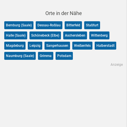
Orte in der Nähe
Bernburg (Saale)
Dessau-Roßlau
Bitterfeld
Staßfurt
Halle (Saale)
Schönebeck (Elbe)
Aschersleben
Wittenberg
Magdeburg
Leipzig
Sangerhausen
Weißenfels
Halberstadt
Naumburg (Saale)
Grimma
Potsdam
Anzeige