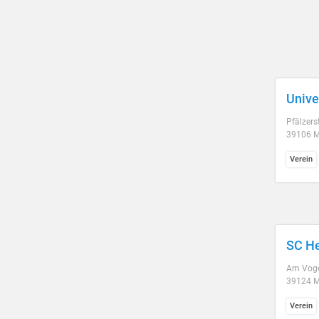
Unive
Pfälzer
39106 
Verein
SC H
Am Voge
39124 
Verein