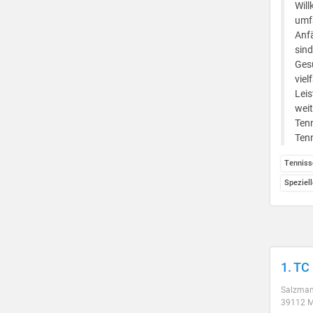
Will
umfa
Anf
sind
Ges
viel
Leis
weit
Tenn
Tenn
Tenniss
Speziell
1. TC
Salzman
39112 