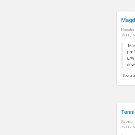
Magde
Harsdorf
39110 
Tenn
prof
Erwa
sowi
Sportst
Tenni
Salzman
39112 