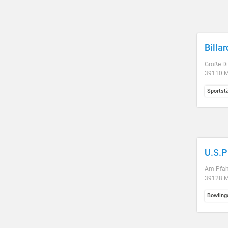
Billa
Große Di
39110 
Sportst
U.S.P
Am Pfah
39128 
Bowling