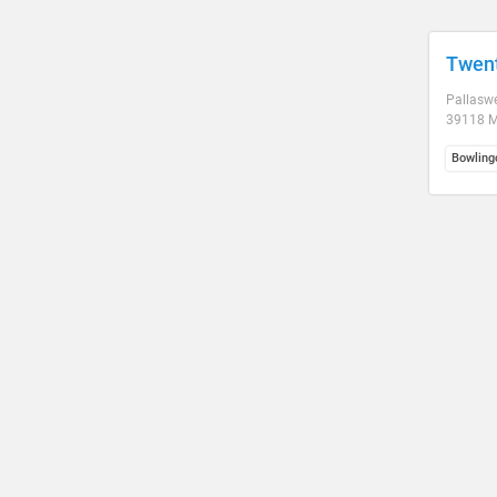
Twent
Pallasw
39118 
Bowling