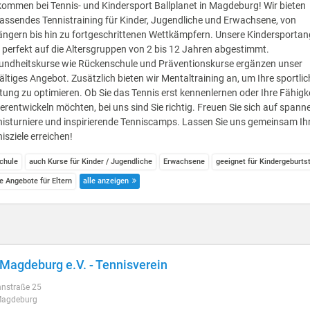
kommen bei Tennis- und Kindersport Ballplanet in Magdeburg! Wir bieten
ssendes Tennistraining für Kinder, Jugendliche und Erwachsene, von
ängern bis hin zu fortgeschrittenen Wettkämpfern. Unsere Kindersporta
 perfekt auf die Altersgruppen von 2 bis 12 Jahren abgestimmt.
undheitskurse wie Rückenschule und Präventionskurse ergänzen unser
fältiges Angebot. Zusätzlich bieten wir Mentaltraining an, um Ihre sportlic
tung zu optimieren. Ob Sie das Tennis erst kennenlernen oder Ihre Fähigk
erentwickeln möchten, bei uns sind Sie richtig. Freuen Sie sich auf span
isturniere und inspirierende Tenniscamps. Lassen Sie uns gemeinsam Ih
isziele erreichen!
chule
auch Kurse für Kinder / Jugendliche
Erwachsene
geeignet für Kindergeburts
e Angebote für Eltern
alle anzeigen
 Magdeburg e.V. - Tennisverein
nstraße 25
Magdeburg