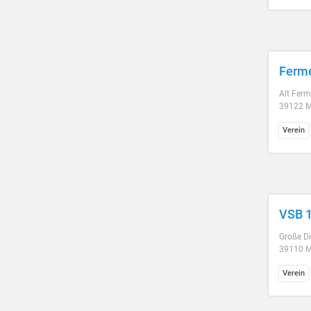
Ferme
Alt Ferm
39122 
Verein
VSB 1
Große Di
39110 
Verein