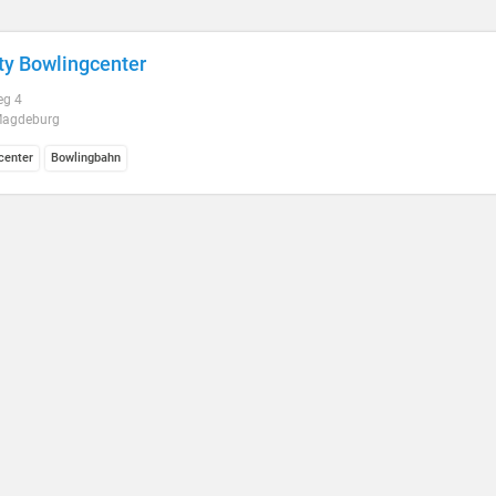
y Bowlingcenter
eg 4
Magdeburg
center
Bowlingbahn