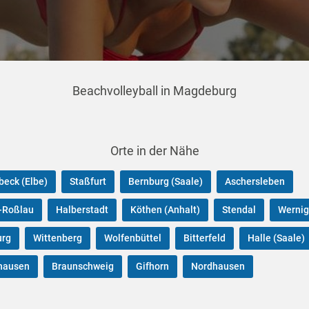
Beachvolleyball in Magdeburg
Orte in der Nähe
eck (Elbe)
Staßfurt
Bernburg (Saale)
Aschersleben
-Roßlau
Halberstadt
Köthen (Anhalt)
Stendal
Wernig
urg
Wittenberg
Wolfenbüttel
Bitterfeld
Halle (Saale)
hausen
Braunschweig
Gifhorn
Nordhausen