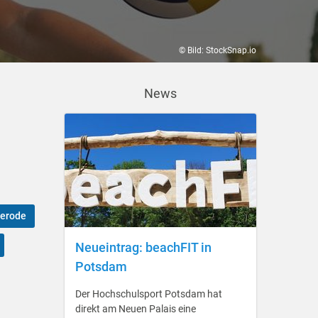
© Bild: StockSnap.io
News
erode
Neueintrag: beachFIT in
Potsdam
Der Hochschulsport Potsdam hat
direkt am Neuen Palais eine