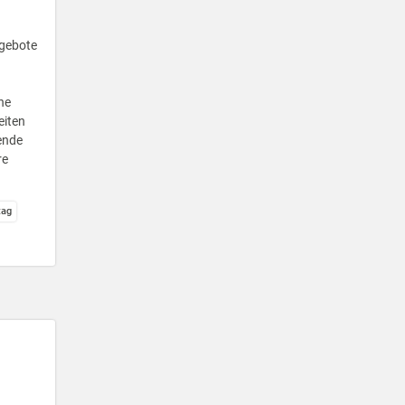
ngebote
he
eiten
nende
re
tag