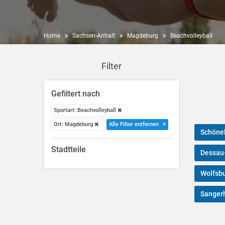
Home
Sachsen-Anhalt
Magdeburg
Beachvolleyball
Filter
Gefiltert nach
Sportart: Beachvolleyball
Ort: Magdeburg
Alle Filter entfernen
Schöneb
Stadtteile
Dessau
Wolfsb
Sanger