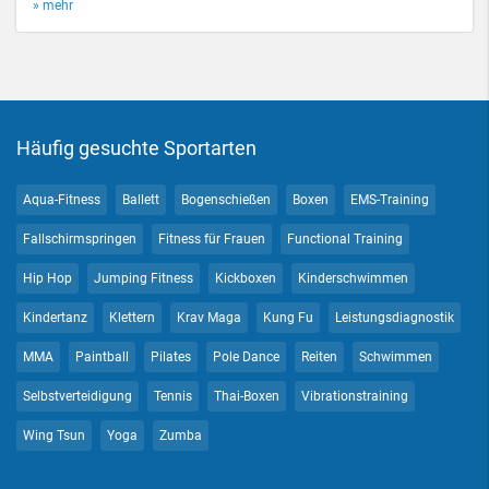
» mehr
Häufig gesuchte Sportarten
Aqua-Fitness
Ballett
Bogenschießen
Boxen
EMS-Training
Fallschirmspringen
Fitness für Frauen
Functional Training
Hip Hop
Jumping Fitness
Kickboxen
Kinderschwimmen
Kindertanz
Klettern
Krav Maga
Kung Fu
Leistungsdiagnostik
MMA
Paintball
Pilates
Pole Dance
Reiten
Schwimmen
Selbstverteidigung
Tennis
Thai-Boxen
Vibrationstraining
Wing Tsun
Yoga
Zumba