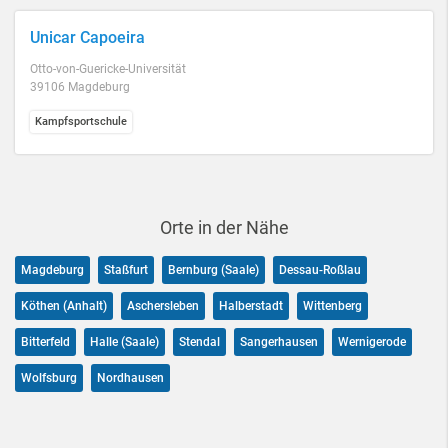
Unicar Capoeira
Otto-von-Guericke-Universität
39106 Magdeburg
Kampfsportschule
Orte in der Nähe
Magdeburg
Staßfurt
Bernburg (Saale)
Dessau-Roßlau
Köthen (Anhalt)
Aschersleben
Halberstadt
Wittenberg
Bitterfeld
Halle (Saale)
Stendal
Sangerhausen
Wernigerode
Wolfsburg
Nordhausen