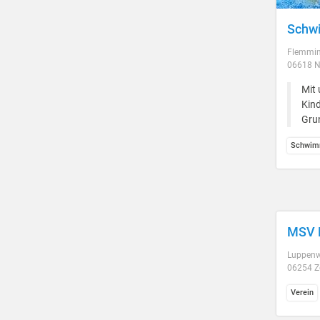
Schwi
Flemmin
06618 N
Mit 
Kind
Gru
Schwim
MSV B
Luppenw
06254 Z
Verein