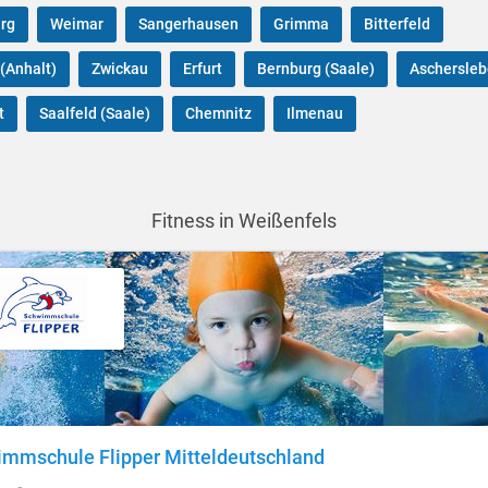
rg
Weimar
Sangerhausen
Grimma
Bitterfeld
(Anhalt)
Zwickau
Erfurt
Bernburg (Saale)
Aschersle
t
Saalfeld (Saale)
Chemnitz
Ilmenau
Fitness in Weißenfels
mmschule Flipper Mitteldeutschland