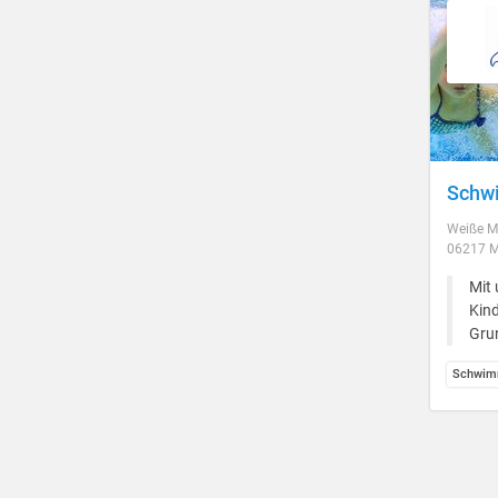
Schwi
Weiße M
06217 M
Mit 
Kind
Gru
Schwim