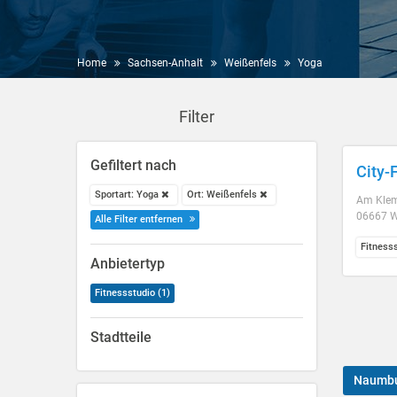
Home
Sachsen-Anhalt
Weißenfels
Yoga
Filter
Gefiltert nach
City-
Sportart: Yoga
Ort: Weißenfels
Am Kle
06667 W
Alle Filter entfernen
Fitness
Anbietertyp
Fitnessstudio (1)
Stadtteile
Naumbu