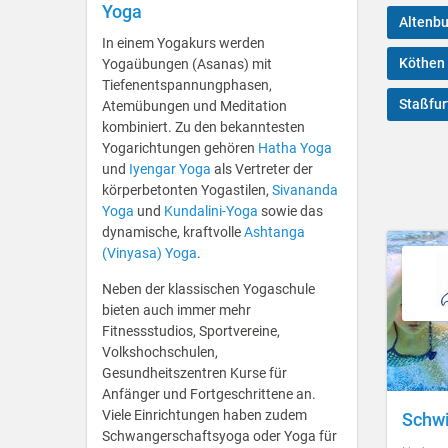
Yoga
Altenbu
In einem Yogakurs werden
Köthen 
Yogaübungen (Asanas) mit
Tiefenentspannungphasen,
Staßfur
Atemübungen und Meditation
kombiniert. Zu den bekanntesten
Yogarichtungen gehören
Hatha Yoga
und
Iyengar Yoga
als Vertreter der
körperbetonten Yogastilen,
Sivananda
Yoga
und
Kundalini-Yoga
sowie das
dynamische, kraftvolle
Ashtanga
(Vinyasa) Yoga
.
Neben der klassischen Yogaschule
bieten auch immer mehr
Fitnessstudios, Sportvereine,
Volkshochschulen,
Gesundheitszentren Kurse für
Anfänger und Fortgeschrittene an.
Viele Einrichtungen haben zudem
Schwi
Schwangerschaftsyoga oder Yoga für