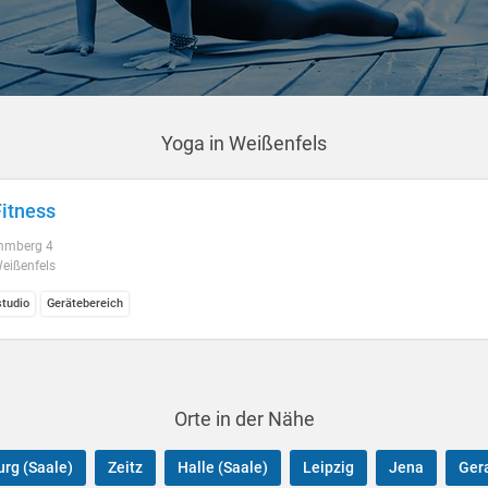
Yoga in Weißenfels
Fitness
mmberg 4
eißenfels
studio
Gerätebereich
Orte in der Nähe
rg (Saale)
Zeitz
Halle (Saale)
Leipzig
Jena
Ger