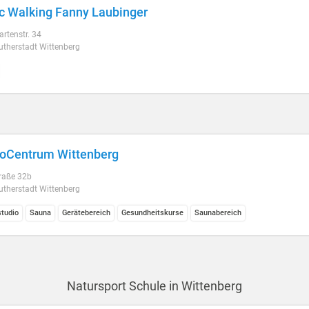
c Walking Fanny Laubinger
rtenstr. 34
utherstadt Wittenberg
oCentrum Wittenberg
raße 32b
utherstadt Wittenberg
studio
Sauna
Gerätebereich
Gesundheitskurse
Saunabereich
Natursport Schule in Wittenberg