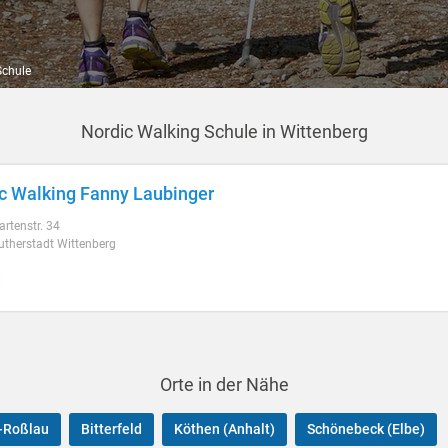
Schule
Nordic Walking Schule in Wittenberg
c Walking Fanny Laubinger
rtenstr. 34
utherstadt Wittenberg
Orte in der Nähe
-Roßlau
Bitterfeld
Köthen (Anhalt)
Schönebeck (Elbe)