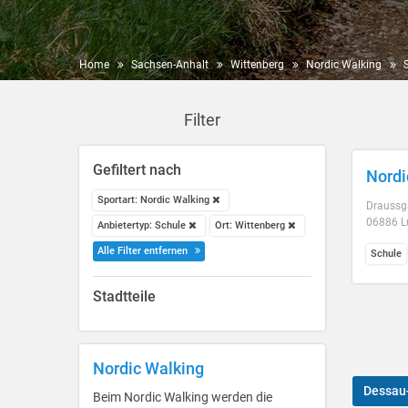
Home
Sachsen-Anhalt
Wittenberg
Nordic Walking
Filter
Gefiltert nach
Nordi
Sportart: Nordic Walking
Draussga
06886 L
Anbietertyp: Schule
Ort: Wittenberg
Alle Filter entfernen
Schule
Stadtteile
Nordic Walking
Dessau
Beim Nordic Walking werden die