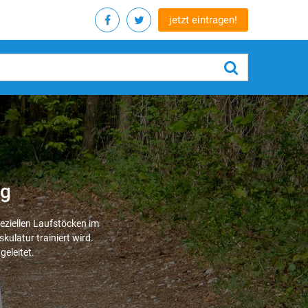
jetzt eintragen!
rg
peziellen Laufstöcken im
kulatur trainiert wird.
eleitet.