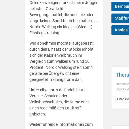
Gelenke weniger stark als beim Joggen
Bernbur
belastet. Gerade für
Bewegungsmuffel, die noch nie oder
Staßfur
lange keinen Sport betrieben haben, ist
Nordic Walking ein ideales (Wieder-)
Königs
Einstiegstraining.
Wer abnehmen möchte, aufgepasst:
durch den Einsatz der Stöcke erhöht
sich der Kalorienverbrauch im
Vergleich zum Walken um rund 50
Prozent! Nordic Walking stellt somit
gerade bei Übergewicht eine
Thera
geeignetet Trainingsform dar.
Dessauer
06886 W
Unter citysports.de findet ihr u.a.
Vereine, Schulen oder
Fitness
Volkshochschulen, die Kurse oder
einen regelmäßigen Lauftreff
anbieten.
Weiter führende Informationen zum