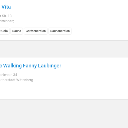
 Vita
 Str. 13
ittenberg
studio
Sauna
Gerätebereich
Saunabereich
c Walking Fanny Laubinger
rtenstr. 34
utherstadt Wittenberg