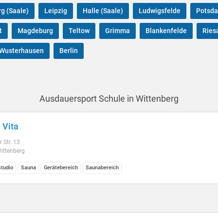
g (Saale)
Leipzig
Halle (Saale)
Ludwigsfelde
Potsd
t
Magdeburg
Teltow
Grimma
Blankenfelde
Ries
 Wusterhausen
Berlin
Ausdauersport Schule in Wittenberg
 Vita
 Str. 13
ittenberg
studio
Sauna
Gerätebereich
Saunabereich