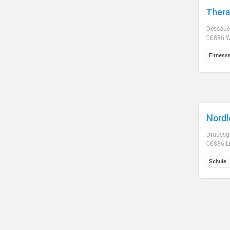
Thera
Dessauer
06886 W
Fitness
Nordi
Draussga
06886 L
Schule