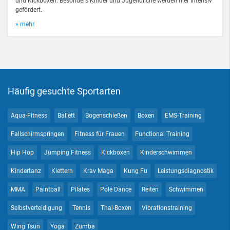
und Kickboxen. Besonders Kinder und Jugendliche werden hier intensiv
gefördert.
» mehr
Häufig gesuchte Sportarten
Aqua-Fitness
Ballett
Bogenschießen
Boxen
EMS-Training
Fallschirmspringen
Fitness für Frauen
Functional Training
Hip Hop
Jumping Fitness
Kickboxen
Kinderschwimmen
Kindertanz
Klettern
Krav Maga
Kung Fu
Leistungsdiagnostik
MMA
Paintball
Pilates
Pole Dance
Reiten
Schwimmen
Selbstverteidigung
Tennis
Thai-Boxen
Vibrationstraining
Wing Tsun
Yoga
Zumba