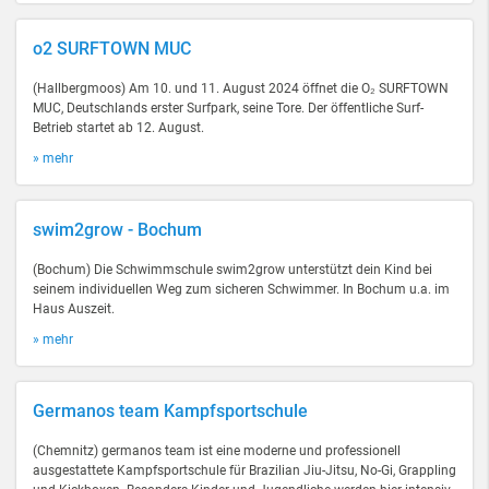
o2 SURFTOWN MUC
(Hallbergmoos) Am 10. und 11. August 2024 öffnet die O₂ SURFTOWN
MUC, Deutschlands erster Surfpark, seine Tore. Der öffentliche Surf-
Betrieb startet ab 12. August.
» mehr
swim2grow - Bochum
(Bochum) Die Schwimmschule swim2grow unterstützt dein Kind bei
seinem individuellen Weg zum sicheren Schwimmer. In Bochum u.a. im
Haus Auszeit.
» mehr
Germanos team Kampfsportschule
(Chemnitz) germanos team ist eine moderne und professionell
ausgestattete Kampfsportschule für Brazilian Jiu-Jitsu, No-Gi, Grappling