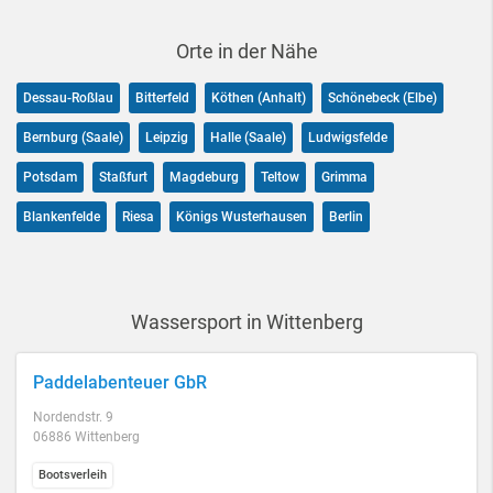
Orte in der Nähe
Dessau-Roßlau
Bitterfeld
Köthen (Anhalt)
Schönebeck (Elbe)
Bernburg (Saale)
Leipzig
Halle (Saale)
Ludwigsfelde
Potsdam
Staßfurt
Magdeburg
Teltow
Grimma
Blankenfelde
Riesa
Königs Wusterhausen
Berlin
Wassersport in Wittenberg
Paddelabenteuer GbR
Nordendstr. 9
06886 Wittenberg
Bootsverleih