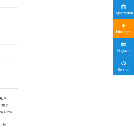
Sportarten
Eintragen
Magazin
Service
V. *
tung
und dem
s.de