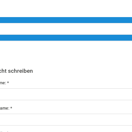
cht schreiben
me: *
name: *