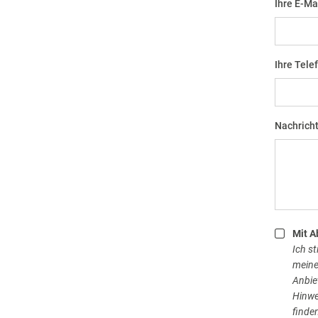
Ihre E-Ma
Ihre Tel
Nachricht
Mit A
Ich s
meine
Anbiet
Hinwe
finde