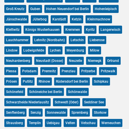
Groß Kreutz
Guben
Hohen Neuendorf bei Berlin
Hohenleipisch
Jänschwalde
Jüterbog
Karstädt
Ketzin
Kleinmachnow
Klettwitz
Königs Wusterhausen
Kremmen
Kyritz
Langerwisch
Lauchhammer
Lehnitz (Nordbahn)
Letschin
Lieberose
Lindow
Ludwigsfelde
Lychen
Meyenburg
Milow
Neuhardenberg
Neustadt (Dosse)
Neuzelle
Niemegk
Ortrand
Plessa
Potsdam
Premnitz
Prenzlau
Pritzerbe
Pritzwalk
Prösen
Putlitz
Rhinow
Rüdersdorf bei Berlin
Schipkau
Schönefeld
Schöneiche bei Berlin
Schönwalde
Schwarzheide Niederlausitz
Schwedt (Oder)
Seddiner See
Senftenberg
Senzig
Sonnewalde
Spremberg
Storkow
Strausberg
Templin
Uebigau
Velten
Vetschau
Werneuchen