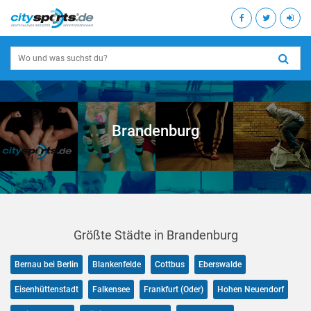
Brandenburg
Größte Städte in Brandenburg
Bernau bei Berlin
Blankenfelde
Cottbus
Eberswalde
Eisenhüttenstadt
Falkensee
Frankfurt (Oder)
Hohen Neuendorf