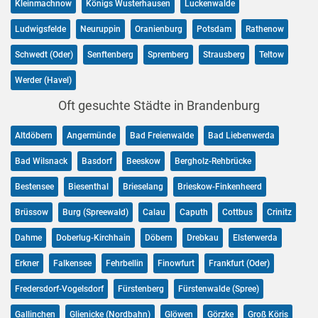
Kleinmachnow
Königs Wusterhausen
Luckenwalde
Ludwigsfelde
Neuruppin
Oranienburg
Potsdam
Rathenow
Schwedt (Oder)
Senftenberg
Spremberg
Strausberg
Teltow
Werder (Havel)
Oft gesuchte Städte in Brandenburg
Altdöbern
Angermünde
Bad Freienwalde
Bad Liebenwerda
Bad Wilsnack
Basdorf
Beeskow
Bergholz-Rehbrücke
Bestensee
Biesenthal
Brieselang
Brieskow-Finkenheerd
Brüssow
Burg (Spreewald)
Calau
Caputh
Cottbus
Crinitz
Dahme
Doberlug-Kirchhain
Döbern
Drebkau
Elsterwerda
Erkner
Falkensee
Fehrbellin
Finowfurt
Frankfurt (Oder)
Fredersdorf-Vogelsdorf
Fürstenberg
Fürstenwalde (Spree)
Gallinchen
Glienicke (Nordbahn)
Glöwen
Görzke
Groß Köris