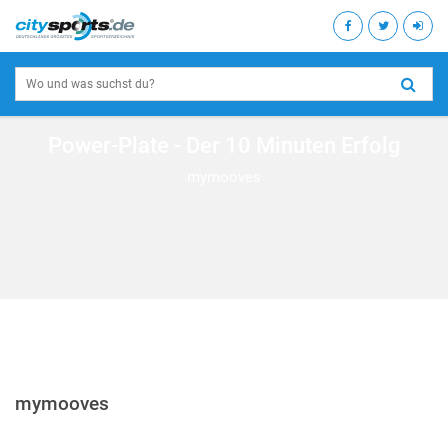
Power-Plate - Der 10 Minuten Erfolg
mymooves
mymooves