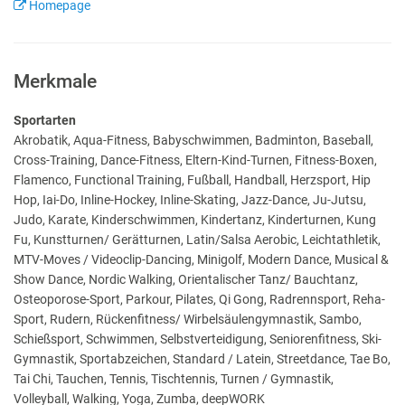
Homepage
Merkmale
Sportarten
Akrobatik, Aqua-Fitness, Babyschwimmen, Badminton, Baseball,
Cross-Training, Dance-Fitness, Eltern-Kind-Turnen, Fitness-Boxen,
Flamenco, Functional Training, Fußball, Handball, Herzsport, Hip
Hop, Iai-Do, Inline-Hockey, Inline-Skating, Jazz-Dance, Ju-Jutsu,
Judo, Karate, Kinderschwimmen, Kindertanz, Kinderturnen, Kung
Fu, Kunstturnen/ Gerätturnen, Latin/Salsa Aerobic, Leichtathletik,
MTV-Moves / Videoclip-Dancing, Minigolf, Modern Dance, Musical &
Show Dance, Nordic Walking, Orientalischer Tanz/ Bauchtanz,
Osteoporose-Sport, Parkour, Pilates, Qi Gong, Radrennsport, Reha-
Sport, Rudern, Rückenfitness/ Wirbelsäulengymnastik, Sambo,
Schießsport, Schwimmen, Selbstverteidigung, Seniorenfitness, Ski-
Gymnastik, Sportabzeichen, Standard / Latein, Streetdance, Tae Bo,
Tai Chi, Tauchen, Tennis, Tischtennis, Turnen / Gymnastik,
Volleyball, Walking, Yoga, Zumba, deepWORK