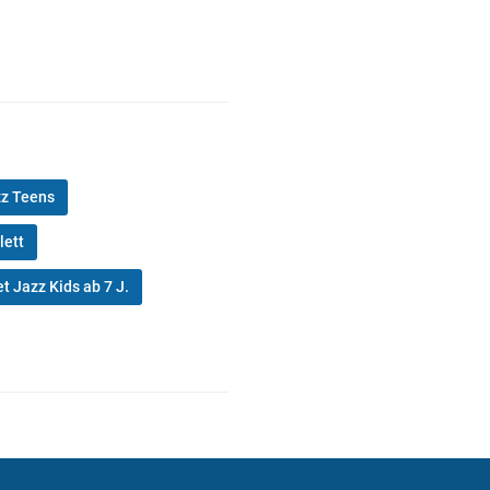
zz Teens
lett
et Jazz Kids ab 7 J.