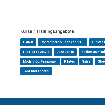
Kurse / Trainingsangebote
Ballett
Contemporary Teens ab 13 J.
Funkyja
Hip Hop newstyle
Jazz Dance
Kindertanz/-bal
Modern Contemporary
Pilates
Salsa
Stre
Tanz und Theater