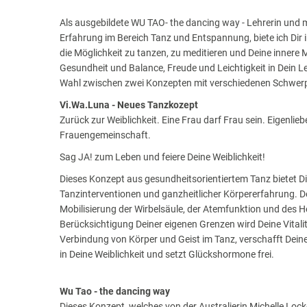
Als ausgebildete WU TAO- the dancing way - Lehrerin und m
Erfahrung im Bereich Tanz und Entspannung, biete ich Di
die Möglichkeit zu tanzen, zu meditieren und Deine innere
Gesundheit und Balance, Freude und Leichtigkeit in Dein L
Wahl zwischen zwei Konzepten mit verschiedenen Schwer
Vi.Wa.Luna - Neues Tanzkozept
Zurück zur Weiblichkeit. Eine Frau darf Frau sein. Eigenlie
Frauengemeinschaft.
Sag JA! zum Leben und feiere Deine Weiblichkeit!
Dieses Konzept aus gesundheitsorientiertem Tanz bietet Di
Tanzinterventionen und ganzheitlicher Körpererfahrung. De
Mobilisierung der Wirbelsäule, der Atemfunktion und des H
Berücksichtigung Deiner eigenen Grenzen wird Deine Vitali
Verbindung von Körper und Geist im Tanz, verschafft Deiner
in Deine Weiblichkeit und setzt Glückshormone frei.
Wu Tao - the dancing way
Dieses Konzept, welches von der Australierin Michelle Loc