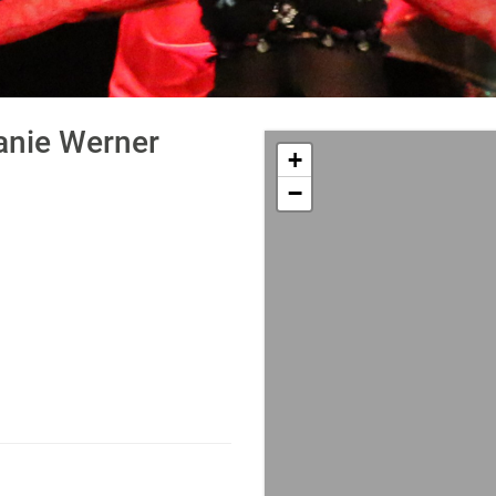
anie Werner
+
−