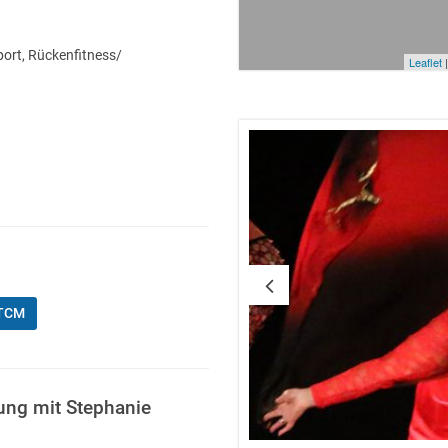
port, Rückenfitness/
Leaflet
|
 TCM
ung mit Stephanie