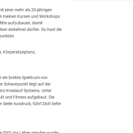
it einer mehr als 20-jährigen
r in meinen Kursen und Workshops
 Mitte aufzubauen, damit
eben einkehren dürfen. Du hast die
punkten.
be, Körperakzeptanz,
r ein breites Spektrum von
r Schwerpunkt liegt auf der
erz-Kreislauf-Systems. Unter
tät und Fitness aufgebaut. Die
 Seele Ausdruck, führt Dich tiefer
ke 2001 ins Leben gerufen wurde