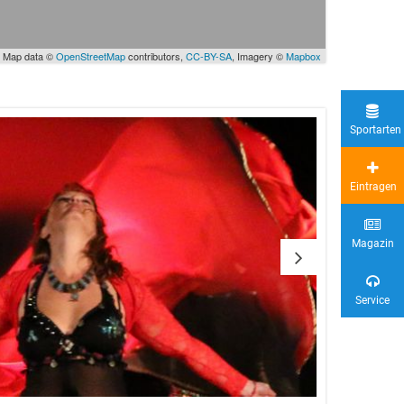
 Map data ©
OpenStreetMap
contributors,
CC-BY-SA
, Imagery ©
Mapbox
Sportarten
Eintragen
Magazin
Service