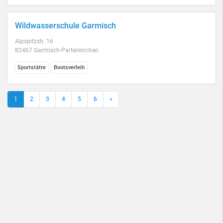
Wildwasserschule Garmisch
Alpspitzstr. 16
82467 Garmisch-Partenkirchen
Sportstätte
Bootsverleih
1
2
3
4
5
6
»