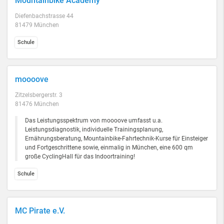
Mountainbike Academy
Diefenbachstrasse 44
81479 München
Schule
moooove
Zitzelsbergerstr. 3
81476 München
Das Leistungsspektrum von moooove umfasst u.a.
Leistungsdiagnostik, individuelle Trainingsplanung,
Ernährungsberatung, Mountainbike-Fahrtechnik-Kurse für Einsteiger
und Fortgeschrittene sowie, einmalig in München, eine 600 qm
große CyclingHall für das Indoortraining!
Schule
MC Pirate e.V.