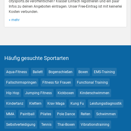
citysports.de veröffentlichen? Klasse! Einfach registrieren und ein paar
Infos zu deinen Angeboten eintragen. Unser Free-Eintrag ist mit keinerlei
Kosten verbunden.
» mehr
Häufig gesuchte Sportarten
Aqua-Fitness
Ballett
Bogenschießen
Boxen
EMS-Training
Fallschirmspringen
Fitness für Frauen
Functional Training
Hip Hop
Jumping Fitness
Kickboxen
Kinderschwimmen
Kindertanz
Klettern
Krav Maga
Kung Fu
Leistungsdiagnostik
MMA
Paintball
Pilates
Pole Dance
Reiten
Schwimmen
Selbstverteidigung
Tennis
Thai-Boxen
Vibrationstraining