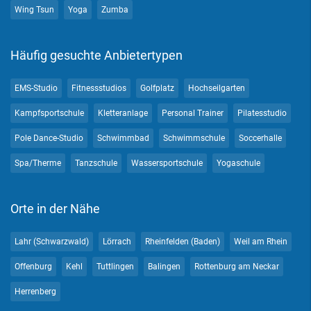
Wing Tsun
Yoga
Zumba
Häufig gesuchte Anbietertypen
EMS-Studio
Fitnessstudios
Golfplatz
Hochseilgarten
Kampfsportschule
Kletteranlage
Personal Trainer
Pilatesstudio
Pole Dance-Studio
Schwimmbad
Schwimmschule
Soccerhalle
Spa/Therme
Tanzschule
Wassersportschule
Yogaschule
Orte in der Nähe
Lahr (Schwarzwald)
Lörrach
Rheinfelden (Baden)
Weil am Rhein
Offenburg
Kehl
Tuttlingen
Balingen
Rottenburg am Neckar
Herrenberg