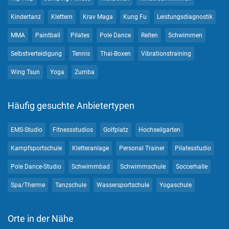
Kindertanz
Klettern
Krav Maga
Kung Fu
Leistungsdiagnostik
MMA
Paintball
Pilates
Pole Dance
Reiten
Schwimmen
Selbstverteidigung
Tennis
Thai-Boxen
Vibrationstraining
Wing Tsun
Yoga
Zumba
Häufig gesuchte Anbietertypen
EMS-Studio
Fitnessstudios
Golfplatz
Hochseilgarten
Kampfsportschule
Kletteranlage
Personal Trainer
Pilatesstudio
Pole Dance-Studio
Schwimmbad
Schwimmschule
Soccerhalle
Spa/Therme
Tanzschule
Wassersportschule
Yogaschule
Orte in der Nähe