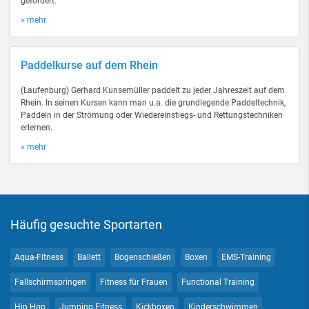
gefördert.
» mehr
Paddelkurse auf dem Rhein
(Laufenburg) Gerhard Kunsemüller paddelt zu jeder Jahreszeit auf dem
Rhein. In seinen Kursen kann man u.a. die grundlegende Paddeltechnik,
Paddeln in der Strömung oder Wiedereinstiegs- und Rettungstechniken
erlernen.
» mehr
Häufig gesuchte Sportarten
Aqua-Fitness
Ballett
Bogenschießen
Boxen
EMS-Training
Fallschirmspringen
Fitness für Frauen
Functional Training
Hip Hop
Jumping Fitness
Kickboxen
Kinderschwimmen