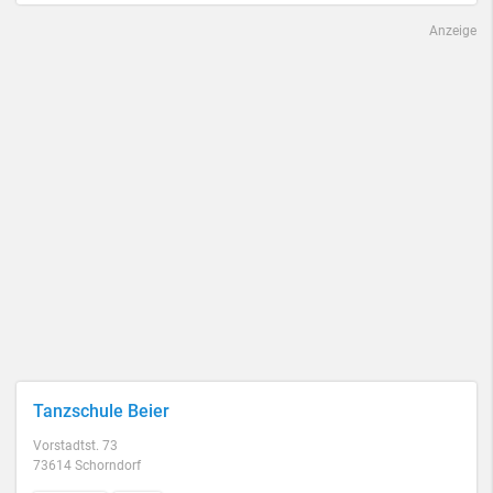
Anzeige
Tanzschule Beier
Vorstadtst. 73
73614 Schorndorf