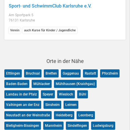
Sport- und SchwimmClub Karlsruhe e.V.
Am Sportpark 5
76131 Karlsruhe
Verein
auch Kurse für Kinder / Jugendliche
Orte in der Nähe
Ettlingen
Bruchsal
Bretten
Gaggenau
Rastatt
Pforzheim
Baden-Baden
Mühlacker
Mühlhausen (Kraichgau)
Landau in der Pfalz
Speyer
Wiesloch
Bühl
Vaihingen an der Enz
Sinsheim
Leimen
Neustadt an der Weinstraße
Heidelberg
Leonberg
Bietigheim-Bissingen
Mannheim
Sindelfingen
Ludwigsburg