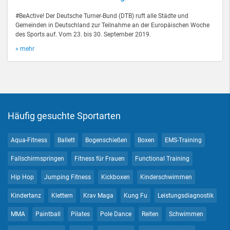
#BeActive! Der Deutsche Turner-Bund (DTB) ruft alle Städte und
Gemeinden in Deutschland zur Teilnahme an der Europäischen Woche
des Sports auf. Vom 23. bis 30. September 2019.
» mehr
Häufig gesuchte Sportarten
Aqua-Fitness
Ballett
Bogenschießen
Boxen
EMS-Training
Fallschirmspringen
Fitness für Frauen
Functional Training
Hip Hop
Jumping Fitness
Kickboxen
Kinderschwimmen
Kindertanz
Klettern
Krav Maga
Kung Fu
Leistungsdiagnostik
MMA
Paintball
Pilates
Pole Dance
Reiten
Schwimmen