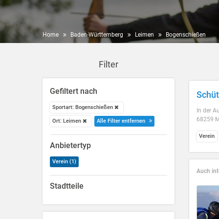
Home
Baden-Württemberg
Leimen
Bogenschießen
Filter
Gefiltert nach
Schüt
Sportart: Bogenschießen
In der A
68259 
Ort: Leimen
Alle Filter entfernen
Verein
Anbietertyp
Verein (1)
Auch int
Stadtteile