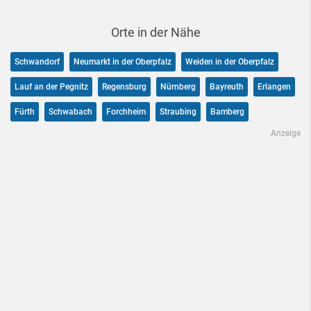
Orte in der Nähe
Schwandorf
Neumarkt in der Oberpfalz
Weiden in der Oberpfalz
Lauf an der Pegnitz
Regensburg
Nürnberg
Bayreuth
Erlangen
Fürth
Schwabach
Forchheim
Straubing
Bamberg
Anzeige