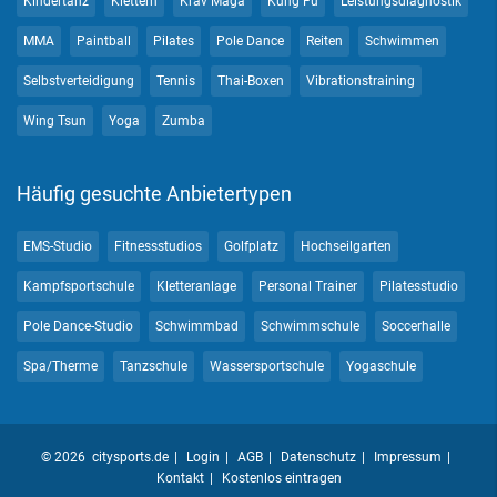
Kindertanz
Klettern
Krav Maga
Kung Fu
Leistungsdiagnostik
MMA
Paintball
Pilates
Pole Dance
Reiten
Schwimmen
Selbstverteidigung
Tennis
Thai-Boxen
Vibrationstraining
Wing Tsun
Yoga
Zumba
Häufig gesuchte Anbietertypen
EMS-Studio
Fitnessstudios
Golfplatz
Hochseilgarten
Kampfsportschule
Kletteranlage
Personal Trainer
Pilatesstudio
Pole Dance-Studio
Schwimmbad
Schwimmschule
Soccerhalle
Spa/Therme
Tanzschule
Wassersportschule
Yogaschule
© 2026 citysports.de
Login
AGB
Datenschutz
Impressum
Kontakt
Kostenlos eintragen