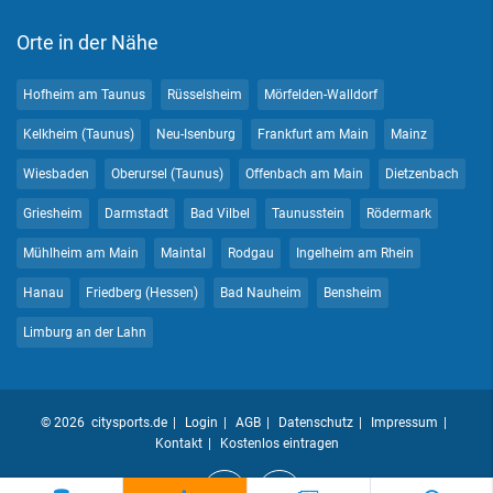
Orte in der Nähe
Hofheim am Taunus
Rüsselsheim
Mörfelden-Walldorf
Kelkheim (Taunus)
Neu-Isenburg
Frankfurt am Main
Mainz
Wiesbaden
Oberursel (Taunus)
Offenbach am Main
Dietzenbach
Griesheim
Darmstadt
Bad Vilbel
Taunusstein
Rödermark
Mühlheim am Main
Maintal
Rodgau
Ingelheim am Rhein
Hanau
Friedberg (Hessen)
Bad Nauheim
Bensheim
Limburg an der Lahn
© 2026 citysports.de
Login
AGB
Datenschutz
Impressum
Kontakt
Kostenlos eintragen