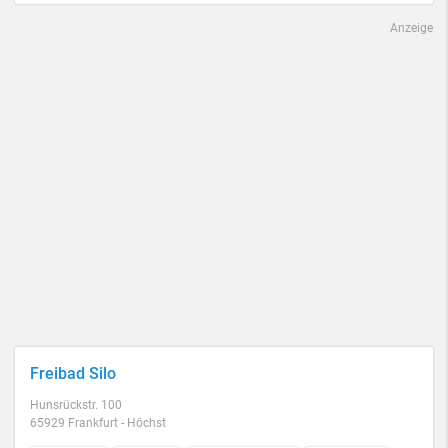
Anzeige
Freibad Silo
Hunsrückstr. 100
65929 Frankfurt - Höchst