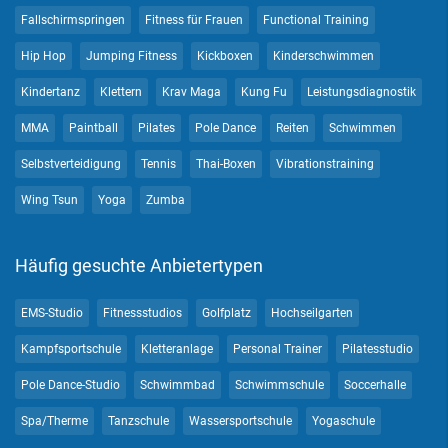
Fallschirmspringen
Fitness für Frauen
Functional Training
Hip Hop
Jumping Fitness
Kickboxen
Kinderschwimmen
Kindertanz
Klettern
Krav Maga
Kung Fu
Leistungsdiagnostik
MMA
Paintball
Pilates
Pole Dance
Reiten
Schwimmen
Selbstverteidigung
Tennis
Thai-Boxen
Vibrationstraining
Wing Tsun
Yoga
Zumba
Häufig gesuchte Anbietertypen
EMS-Studio
Fitnessstudios
Golfplatz
Hochseilgarten
Kampfsportschule
Kletteranlage
Personal Trainer
Pilatesstudio
Pole Dance-Studio
Schwimmbad
Schwimmschule
Soccerhalle
Spa/Therme
Tanzschule
Wassersportschule
Yogaschule