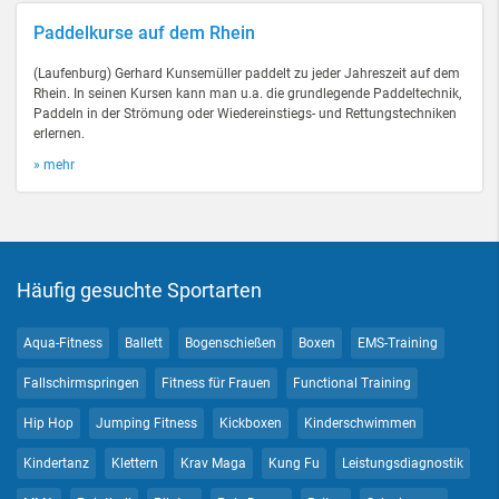
Paddelkurse auf dem Rhein
(Laufenburg) Gerhard Kunsemüller paddelt zu jeder Jahreszeit auf dem
Rhein. In seinen Kursen kann man u.a. die grundlegende Paddeltechnik,
Paddeln in der Strömung oder Wiedereinstiegs- und Rettungstechniken
erlernen.
» mehr
Häufig gesuchte Sportarten
Aqua-Fitness
Ballett
Bogenschießen
Boxen
EMS-Training
Fallschirmspringen
Fitness für Frauen
Functional Training
Hip Hop
Jumping Fitness
Kickboxen
Kinderschwimmen
Kindertanz
Klettern
Krav Maga
Kung Fu
Leistungsdiagnostik