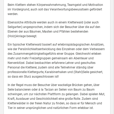
Beim Klettern stehen Körperwahrnehmung, Teamgeist und Motivation
im Vordergrund, auch soll das Verantwortungsbewusstsein gefördert
werden.
Ebensolche Attribute werden auch in einem Kletterwald (oder auch
Seilgarten) angesprochen, indem sich der Besucher über die auf den
Ebenen der aus Bäumen, Masten und Pfählen bestehenden
(Holz)Anlage bewegt.
Ein typischer Kletterwald basiert auf erlebnispädagogischen Ansätzen,
wie der Persönlichkeitsentwicklung des Einzelnen oder dem Verbessern
des Zusammengehörigkeitsgefühls einer Gruppe. Gleichwohl erleben
mehr und mehr Freizeitgruppen gemeinsam ein Abenteuer und
Nervenkitzel. Dabei beobachten erfahrene Lehrer und geschultes
Personal die Kletterer, zudem sind alle Teilnehmer ständig über
professionelle Klettergurte, Karabinerhaken und (Stahl)Seile gesichert,
so dass ein Sturz ausgeschlossen ist!
In der Regel muss der Besucher über wackelige Brücken gehen, über
Seile balancieren oder á la Tarzan an Seilen von Baum zu Baum
schwingen, um zur nächsten Plattform zu gelangen. Dabei spielen Mut,
Kraft, Ausdauer und Geschicklichkeit eine große Rolle. Zudem sind
Kletterwälder in der freien Natur zu finden, so dass er für Mensch und
Tier in seiner ursprünglichen und natürlichen Form erlebbar ist.