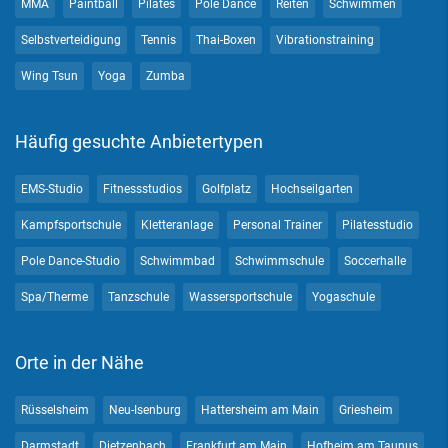
MMA
Paintball
Pilates
Pole Dance
Reiten
Schwimmen
Selbstverteidigung
Tennis
Thai-Boxen
Vibrationstraining
Wing Tsun
Yoga
Zumba
Häufig gesuchte Anbietertypen
EMS-Studio
Fitnessstudios
Golfplatz
Hochseilgarten
Kampfsportschule
Kletteranlage
Personal Trainer
Pilatesstudio
Pole Dance-Studio
Schwimmbad
Schwimmschule
Soccerhalle
Spa/Therme
Tanzschule
Wassersportschule
Yogaschule
Orte in der Nähe
Rüsselsheim
Neu-Isenburg
Hattersheim am Main
Griesheim
Darmstadt
Dietzenbach
Frankfurt am Main
Hofheim am Taunus