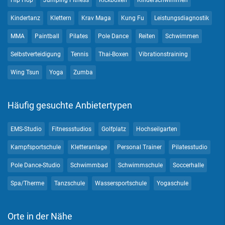
Hip Hop
Jumping Fitness
Kickboxen
Kinderschwimmen
Kindertanz
Klettern
Krav Maga
Kung Fu
Leistungsdiagnostik
MMA
Paintball
Pilates
Pole Dance
Reiten
Schwimmen
Selbstverteidigung
Tennis
Thai-Boxen
Vibrationstraining
Wing Tsun
Yoga
Zumba
Häufig gesuchte Anbietertypen
EMS-Studio
Fitnessstudios
Golfplatz
Hochseilgarten
Kampfsportschule
Kletteranlage
Personal Trainer
Pilatesstudio
Pole Dance-Studio
Schwimmbad
Schwimmschule
Soccerhalle
Spa/Therme
Tanzschule
Wassersportschule
Yogaschule
Orte in der Nähe