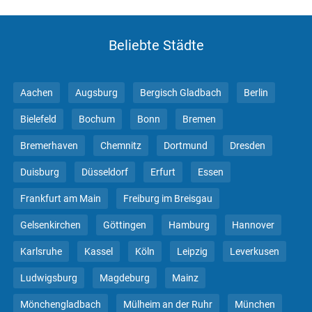
Beliebte Städte
Aachen
Augsburg
Bergisch Gladbach
Berlin
Bielefeld
Bochum
Bonn
Bremen
Bremerhaven
Chemnitz
Dortmund
Dresden
Duisburg
Düsseldorf
Erfurt
Essen
Frankfurt am Main
Freiburg im Breisgau
Gelsenkirchen
Göttingen
Hamburg
Hannover
Karlsruhe
Kassel
Köln
Leipzig
Leverkusen
Ludwigsburg
Magdeburg
Mainz
Mönchengladbach
Mülheim an der Ruhr
München