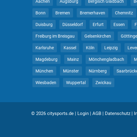
Aachen
Augsburg
Bergisch Gladbach
B
Bonn
Bremen
Bremerhaven
Chemnitz
Duisburg
Düsseldorf
Erfurt
Essen
F
Freiburg im Breisgau
Gelsenkirchen
Götting
Karlsruhe
Kassel
Köln
Leipzig
Leve
Magdeburg
Mainz
Mönchengladbach
M
München
Münster
Nürnberg
Saarbrück
Wiesbaden
Wuppertal
Zwickau
© 2026 citysports.de
|
Login
|
AGB
|
Datenschutz
|
I