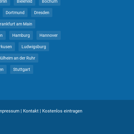
erlin
Bielefeld
Bochum
Dortmund
Dresden
rankfurt am Main
en
Hamburg
Hannover
rkusen
Ludwigsburg
ülheim an der Ruhr
en
Stuttgart
mpressum
|
Kontakt
|
Kostenlos eintragen