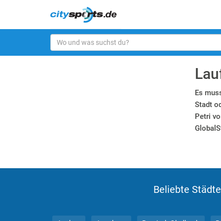
Lau
Es muss
Stadt o
Petri v
GlobalS
Beliebte Städte