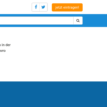
jetzt eintragen!
 in der
avro