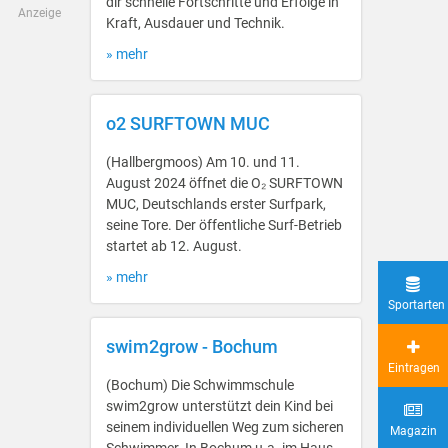
dir schnelle Fortschritte und Erfolge in
Anzeige
Kraft, Ausdauer und Technik.
» mehr
o2 SURFTOWN MUC
(Hallbergmoos) Am 10. und 11.
August 2024 öffnet die O₂ SURFTOWN
MUC, Deutschlands erster Surfpark,
seine Tore. Der öffentliche Surf-Betrieb
startet ab 12. August.
» mehr
Sportarten
swim2grow - Bochum
Eintragen
(Bochum) Die Schwimmschule
swim2grow unterstützt dein Kind bei
seinem individuellen Weg zum sicheren
Magazin