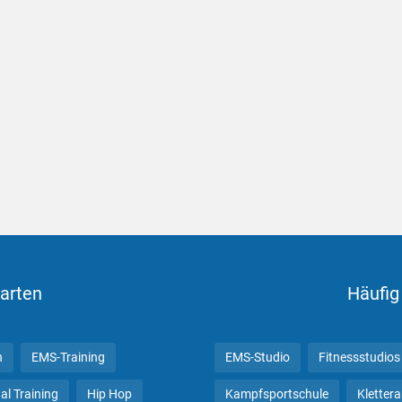
arten
Häufig
n
EMS-Training
EMS-Studio
Fitnessstudios
al Training
Hip Hop
Kampfsportschule
Kletter