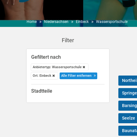
Home
Niedersachsen
Einbeck
Wassersportschule
Filter
Gefiltert nach
Anbietertyp: Wassersportschule
Ort: Einbeck
Alle Filter entfernen
Northe
Stadtteile
Springe
Barsin
Seelze
Baunat