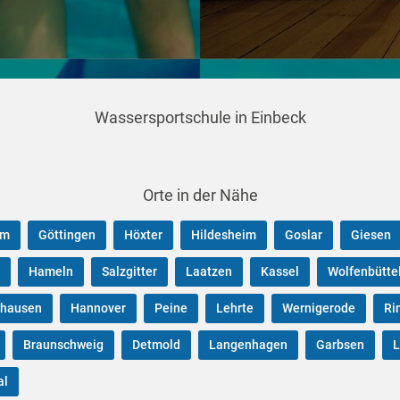
Wassersportschule in Einbeck
Orte in der Nähe
im
Göttingen
Höxter
Hildesheim
Goslar
Giesen
Hameln
Salzgitter
Laatzen
Kassel
Wolfenbütte
ghausen
Hannover
Peine
Lehrte
Wernigerode
Ri
Braunschweig
Detmold
Langenhagen
Garbsen
al