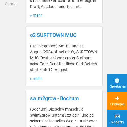
dir schnelle Fortschritte und Erfolge in
Anzeige
Kraft, Ausdauer und Technik.
» mehr
o2 SURFTOWN MUC
(Hallbergmoos) Am 10. und 11.
August 2024 öffnet die O₂ SURFTOWN
MUC, Deutschlands erster Surfpark,
seine Tore. Der öffentliche Surf-Betrieb
startet ab 12. August.
» mehr
Sportarten
swim2grow - Bochum
Eintragen
(Bochum) Die Schwimmschule
swim2grow unterstützt dein Kind bei
seinem individuellen Weg zum sicheren
Magazin