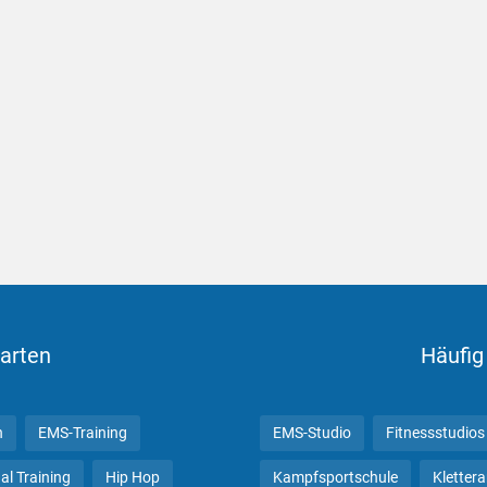
arten
Häufig
n
EMS-Training
EMS-Studio
Fitnessstudios
al Training
Hip Hop
Kampfsportschule
Kletter