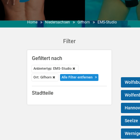
Home
Niedersachsen
Gifhorn
EMS-Studio
Filter
Gefiltert nach
Anbietertyp: EMS-Studio
Ort: Gifhorn
Alle Filter entfernen
Wolfsb
Stadtteile
Wolfenb
Hannov
Seelze
Wernig