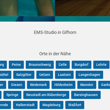
EMS-Studio in Gifhorn
Orte in der Nähe
urg
Peine
Braunschweig
Celle
Burgdorf
Lehrte
üttel
Salzgitter
Uelzen
Laatzen
Langenhagen
er
Giesen
Wedemark
Hildesheim
Munster
Garb
Springe
Neustadt am Rübenberge
Barsinghausen
erode
Halberstadt
Magdeburg
Staßfurt