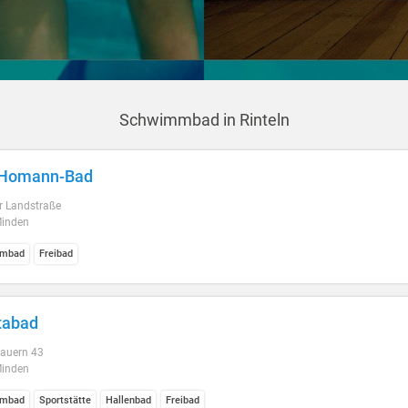
Schwimmbad in Rinteln
z-Homann-Bad
 Landstraße
inden
mbad
Freibad
tabad
Bauern 43
inden
mbad
Sportstätte
Hallenbad
Freibad