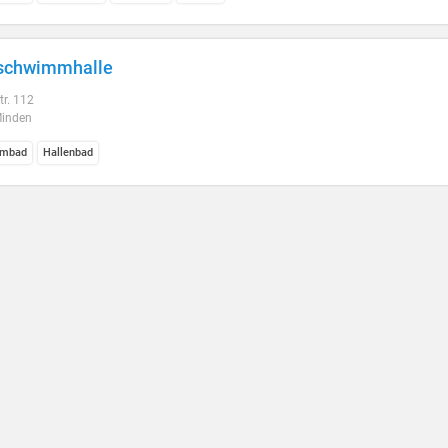
sschwimmhalle
tr. 112
inden
mbad
Hallenbad