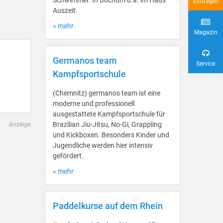
Schwimmer. In Bochum u.a. im Haus
Eintragen
Auszeit.
» mehr
Magazin
Germanos team
Service
Kampfsportschule
(Chemnitz) germanos team ist eine
moderne und professionell
ausgestattete Kampfsportschule für
Brazilian Jiu-Jitsu, No-Gi, Grappling
Anzeige
und Kickboxen. Besonders Kinder und
Jugendliche werden hier intensiv
gefördert.
» mehr
Paddelkurse auf dem Rhein