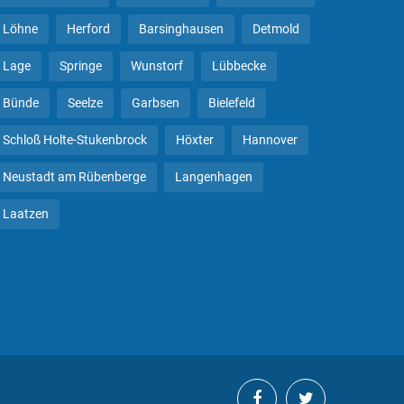
Löhne
Herford
Barsinghausen
Detmold
Lage
Springe
Wunstorf
Lübbecke
Bünde
Seelze
Garbsen
Bielefeld
Schloß Holte-Stukenbrock
Höxter
Hannover
Neustadt am Rübenberge
Langenhagen
Laatzen