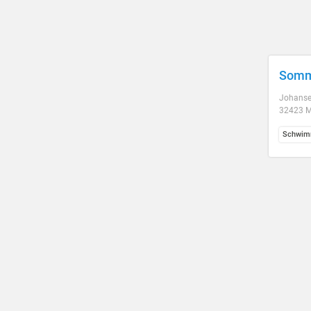
Somm
Johanse
32423 M
Schwim