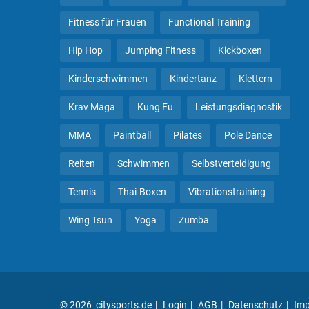
Fitness für Frauen
Functional Training
Hip Hop
Jumping Fitness
Kickboxen
Kinderschwimmen
Kindertanz
Klettern
Krav Maga
Kung Fu
Leistungsdiagnostik
MMA
Paintball
Pilates
Pole Dance
Reiten
Schwimmen
Selbstverteidigung
Tennis
Thai-Boxen
Vibrationstraining
Wing Tsun
Yoga
Zumba
© 2026 citysports.de
Login
AGB
Datenschutz
Im