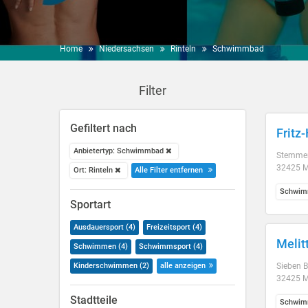
Home
Niedersachsen
Rinteln
Schwimmbad
Filter
Gefiltert nach
Frit
Anbietertyp: Schwimmbad
Stemmer
32425 M
Ort: Rinteln
Alle Filter entfernen
Schwim
Sportart
Ausdauersport (4)
Freizeitsport (4)
Melit
Schwimmen (4)
Schwimmsport (4)
Kinderschwimmen (2)
alle anzeigen
Sieben 
32425 M
Stadtteile
Schwim