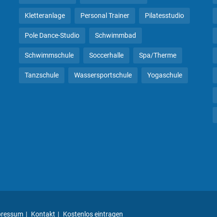
Kletteranlage
Personal Trainer
Pilatesstudio
Pole Dance-Studio
Schwimmbad
Schwimmschule
Soccerhalle
Spa/Therme
Tanzschule
Wassersportschule
Yogaschule
pressum
Kontakt
Kostenlos eintragen