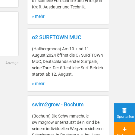
dir schnelle Fortschritte und Erfolge in
Kraft, Ausdauer und Technik.
» mehr
o2 SURFTOWN MUC
(Hallbergmoos) Am 10. und 11.
August 2024 öffnet die O₂ SURFTOWN
MUC, Deutschlands erster Surfpark,
Anzeige
seine Tore. Der öffentliche Surf-Betrieb
startet ab 12. August.
» mehr
swim2grow - Bochum
(Bochum) Die Schwimmschule
Sportarten
swim2grow unterstützt dein Kind bei
seinem individuellen Weg zum sicheren