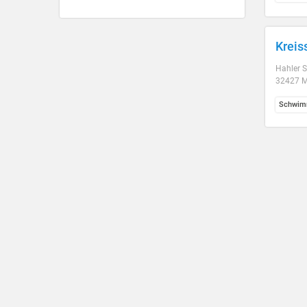
Krei
Hahler S
32427 M
Schwim